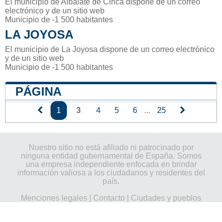
El municipio de Albalate de Cinca dispone de un correo
electrónico y de un sitio web
Municipio de -1 500 habitantes
LA JOYOSA
El municipio de La Joyosa dispone de un correo electrónico
y de un sitio web
Municipio de -1 500 habitantes
PÁGINA
1
3
4
5
6
...
25
Nuestro sitio no está afiliado ni patrocinado por
ninguna entidad gubernamental de España. Somos
una empresa independiente enfocada en brindar
información valiosa a los ciudadanos y residentes del
país.
Menciones legales
|
Contacto
|
Ciudades y pueblos
del mundo
| Copyright © 2026 ayuntamiento-
espana.es Todos los derechos reservados