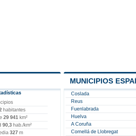
MUNICIPIOS ESP
tadísticas
Coslada
Reus
cipios
Fuenlabrada
2
habitantes
Huelva
ie
29 941
km²
A Coruña
d
90,3
hab./km²
Cornellá de Llobregat
media
327
m