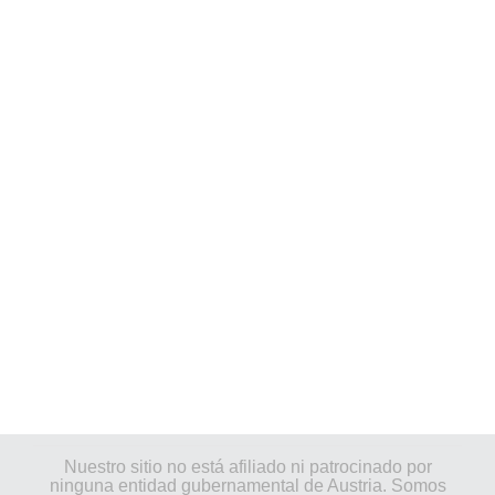
Nuestro sitio no está afiliado ni patrocinado por
ninguna entidad gubernamental de Austria. Somos