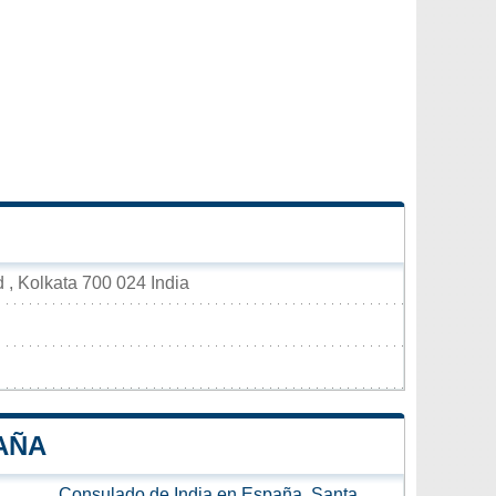
d , Kolkata 700 024 India
AÑA
Consulado de India en España, Santa