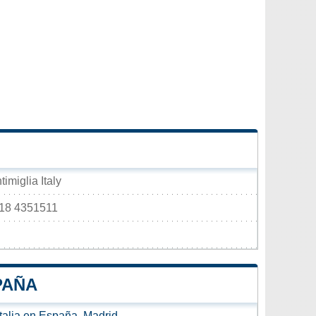
imiglia Italy
018 4351511
PAÑA
talia en España, Madrid