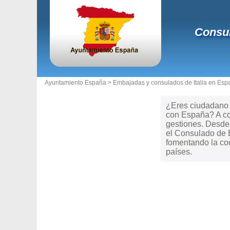
Consul
Ayuntamiento España >
Embajadas y consulados de Italia en Esp
¿Eres ciudadano d
con España? A con
gestiones. Desde t
el Consulado de E
fomentando la coo
países.