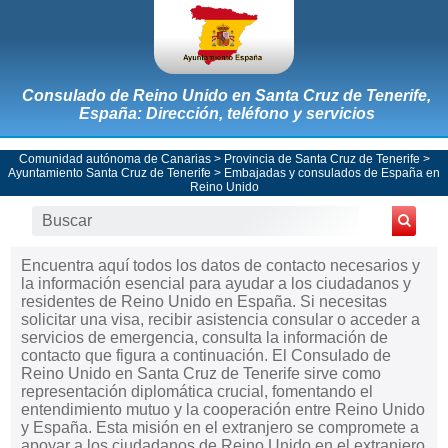
Consulado de Reino Unido en Santa Cruz de Tenerife,
España: Dirección, teléfono y servicios
Comunidad autónoma de Canarias
>
Provincia de Santa Cruz de Tenerife
>
Ayuntamiento Santa Cruz de Tenerife
>
Embajadas y consulados de España en
Reino Unido
Encuentra aquí todos los datos de contacto necesarios y
la información esencial para ayudar a los ciudadanos y
residentes de Reino Unido en España. Si necesitas
solicitar una visa, recibir asistencia consular o acceder a
servicios de emergencia, consulta la información de
contacto que figura a continuación. El Consulado de
Reino Unido en Santa Cruz de Tenerife sirve como
representación diplomática crucial, fomentando el
entendimiento mutuo y la cooperación entre Reino Unido
y España. Esta misión en el extranjero se compromete a
apoyar a los ciudadanos de Reino Unido en el extranjero