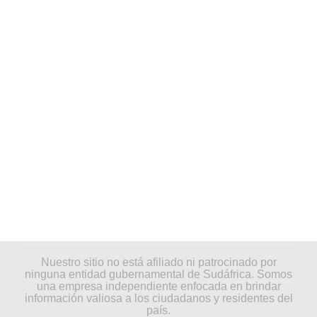
Nuestro sitio no está afiliado ni patrocinado por
ninguna entidad gubernamental de Sudáfrica. Somos
una empresa independiente enfocada en brindar
información valiosa a los ciudadanos y residentes del
país.