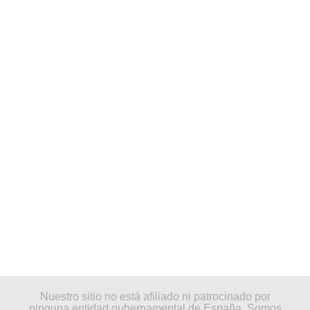
Nuestro sitio no está afiliado ni patrocinado por
ninguna entidad gubernamental de España. Somos