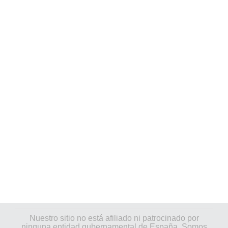
Nuestro sitio no está afiliado ni patrocinado por
ninguna entidad gubernamental de España. Somos