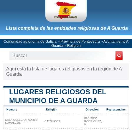
Lista completa de las entidades religiosas de A Guarda
Comunidad autónoma de Galicia
>
Provincia de Pontevedra
>
Ayuntamiento A
Guarda
> Religión
Aquí está la lista de lugares religiosos en la región de A
Guarda
LUGARES RELIGIOSOS DEL
MUNICIPIO DE A GUARDA
Nombre
Religión
Dirección
Representante
PACIFICO
CASA COLEGIO PADRES
CATÓLICOS
RODRIGUEZ,
SOMASCOS
6