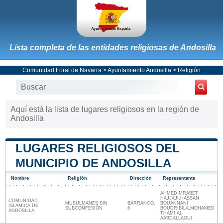
Lista completa de las entidades religiosas de Andosilla
Comunidad Foral de Navarra
>
Ayuntamiento Andosilla
> Religión
Aquí está la lista de lugares religiosos en la región de
Andosilla
LUGARES RELIGIOSOS DEL
MUNICIPIO DE ANDOSILLA
Nombre
Religión
Dirección
Representante
AHMED MRABET
HAJJAJI,HASSAN
COMUNIDAD
MUSULMANES SIN
BARRANCO,
BOUANNANI
ISLAMICA DE
SUBCONFESIÓN
6
BOUDRIBILA,MOHAMED
ANDOSILLA
THAMI AL
AABDALLAOUI