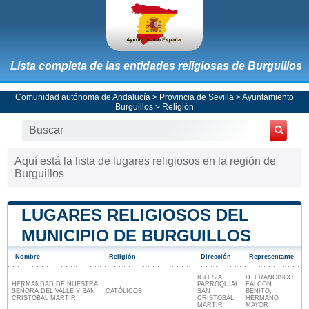
Lista completa de las entidades religiosas de Burguillos
Comunidad autónoma de Andalucía
>
Provincia de Sevilla
>
Ayuntamiento
Burguillos
> Religión
Aquí está la lista de lugares religiosos en la región de
Burguillos
LUGARES RELIGIOSOS DEL
MUNICIPIO DE BURGUILLOS
Nombre
Religión
Dirección
Representante
IGLESIA
D. FRANCISCO
HERMANDAD DE NUESTRA
PARROQUIAL
FALCON
SEÑORA DEL VALLE Y SAN
CATÓLICOS
SAN
BENITO,
CRISTOBAL MARTIR
CRISTOBAL
HERMANO
MARTIR
MAYOR