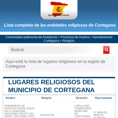
Lista completa de las entidades religiosas de Cortegana
Comunidad autónoma de Andalucía
>
Provincia de Huelva
>
Ayuntamiento
Cortegana
> Religión
Aquí está la lista de lugares religiosos en la región de
Cortegana
LUGARES RELIGIOSOS DEL
MUNICIPIO DE CORTEGANA
Nombre
Religión
Dirección
Representante
HERMANDAD DE
CAPILLA DEL
NUESTRO PADRE JESUS
CEMENTERIO
DE LA HUMILDAD,
MUNICIPAL
D. MANUEL
SANTISIMO CRISTO DEL
DE
CATÓLICOS
MARTIN
AMOR, SANTISIMA CRUZ
CORTEGANA,
FLORIDO