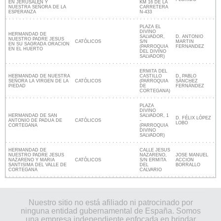
EN JERUSALEN Y
KM 16 DE LA
NUESTRA SEÑORA DE LA
CARRETERA
ESPERANZA
N-433
PLAZA EL
DIVINO
HERMANDAD DE
SALVADOR,
D. ANTONIO
NUESTRO PADRE JESUS
CATÓLICOS
S/N
MARTIN
EN SU SAGRADA ORACION
(PARROQUIA
FERNANDEZ
EN EL HUERTO
DEL DIVINO
SALVADOR)
ERMITA DEL
HERMANDAD DE NUESTRA
CASTILLO
D. PABLO
SEÑORA LA VIRGEN DE LA
CATÓLICOS
(PARROQUIA
SÁNCHEZ
PIEDAD
DE
FERNÁNDEZ
CORTEGANA)
PLAZA
DIVINO
HERMANDAD DE SAN
SALVADOR, 1
D. FÉLIX LÓPEZ
ANTONIO DE PADUA DE
CATÓLICOS
-
LOBO
CORTEGANA
(PARROQUIA
DIVINO
SALVADOR)
HERMANDAD DE
CALLE JESUS
NUESTRO PADRE JESUS
NAZARENO,
JOSE MANUEL
NAZARENO Y MARIA
CATÓLICOS
S/N ERMITA
ACCION
SANTISIMA DEL VALLE DE
DEL
BORRALLO
CORTEGANA
CALVARIO
Nuestro sitio no está afiliado ni patrocinado por
ninguna entidad gubernamental de España. Somos
una empresa independiente enfocada en brindar