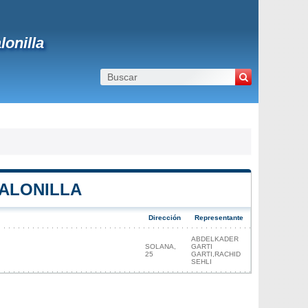
lonilla
CALONILLA
Dirección
Representante
ABDELKADER
SOLANA,
GARTI
25
GARTI,RACHID
SEHLI