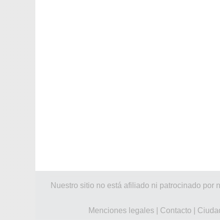
Nuestro sitio no está afiliado ni patrocinado 
Menciones legales
|
Contacto
|
Ciuda