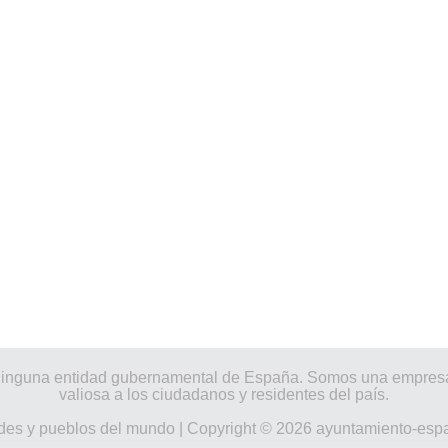
por ninguna entidad gubernamental de España. Somos una empres
valiosa a los ciudadanos y residentes del país.
des y pueblos del mundo
| Copyright © 2026 ayuntamiento-esp