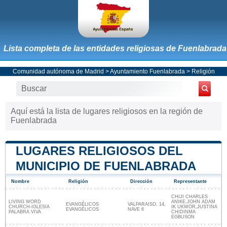
Lista completa de las entidades religiosas de Fuenlabrada
Comunidad autónoma de Madrid
>
Ayuntamiento Fuenlabrada
> Religión
Aquí está la lista de lugares religiosos en la región de
Fuenlabrada
LUGARES RELIGIOSOS DEL
MUNICIPIO DE FUENLABRADA
Nombre
Religión
Dirección
Representante
CHIJI CHARLES
LIVING WORD
ANIKE,JOHN ADAM
EVANGÉLICOS
VALPARAISO, 14,
CHURCH-IGLESIA
IK UKWOR,JUSTINA
EVANGÉLICOS
NAVE 6
PALABRA VIVA
CHIDINMA
EGBUSON