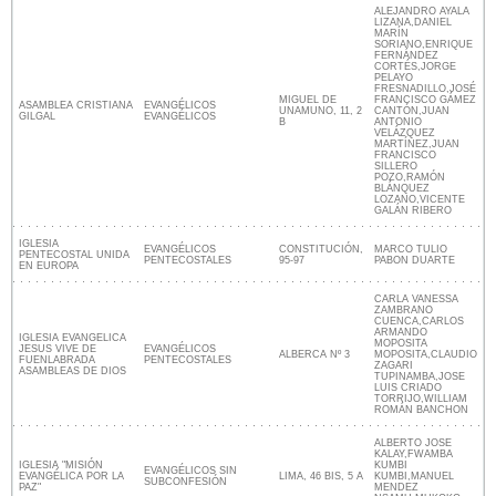
ALEJANDRO AYALA
LIZANA,DANIEL
MARÍN
SORIANO,ENRIQUE
FERNÁNDEZ
CORTÉS,JORGE
PELAYO
FRESNADILLO,JOSÉ
MIGUEL DE
FRANCISCO GÁMEZ
ASAMBLEA CRISTIANA
EVANGÉLICOS
UNAMUNO, 11, 2
CANTÓN,JUAN
GILGAL
EVANGÉLICOS
B
ANTONIO
VELÁZQUEZ
MARTÍNEZ,JUAN
FRANCISCO
SILLERO
POZO,RAMÓN
BLÁNQUEZ
LOZANO,VICENTE
GALÁN RIBERO
IGLESIA
EVANGÉLICOS
CONSTITUCIÓN,
MARCO TULIO
PENTECOSTAL UNIDA
PENTECOSTALES
95-97
PABON DUARTE
EN EUROPA
CARLA VANESSA
ZAMBRANO
CUENCA,CARLOS
ARMANDO
IGLESIA EVANGELICA
MOPOSITA
JESUS VIVE DE
EVANGÉLICOS
ALBERCA Nº 3
MOPOSITA,CLAUDIO
FUENLABRADA
PENTECOSTALES
ZAGARI
ASAMBLEAS DE DIOS
TUPINAMBA,JOSE
LUIS CRIADO
TORRIJO,WILLIAM
ROMÁN BANCHON
ALBERTO JOSE
KALAY,FWAMBA
IGLESIA "MISIÓN
KUMBI
EVANGÉLICOS SIN
EVANGÉLICA POR LA
LIMA, 46 BIS, 5 A
KUMBI,MANUEL
SUBCONFESIÓN
PAZ"
MENDEZ