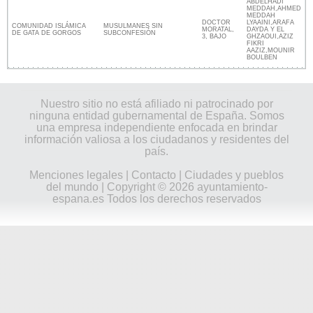
ABDELHADI
MEDDAH,AHMED
MEDDAH
DOCTOR
LYAAINI,ARAFA
COMUNIDAD ISLÁMICA
MUSULMANES SIN
MORATAL,
DAYDA Y EL
DE GATA DE GORGOS
SUBCONFESIÓN
3, BAJO
GHZAOUI,AZIZ
FIKRI
AAZIZ,MOUNIR
BOULBEN
Nuestro sitio no está afiliado ni patrocinado por
ninguna entidad gubernamental de España. Somos
una empresa independiente enfocada en brindar
información valiosa a los ciudadanos y residentes del
país.
Menciones legales
|
Contacto
|
Ciudades y pueblos
del mundo
| Copyright © 2026 ayuntamiento-
espana.es Todos los derechos reservados