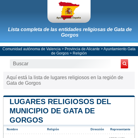
Lista completa de las entidades religiosas de Gata de
Gorgos
Comunidad autónoma de Valencia
>
Provincia de Alicante
>
Ayuntamiento Gata
de Gorgos
> Religión
Aquí está la lista de lugares religiosos en la región de
Gata de Gorgos
LUGARES RELIGIOSOS DEL
MUNICIPIO DE GATA DE
GORGOS
Nombre
Religión
Dirección
Representante