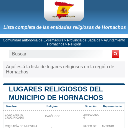
Lista completa de las entidades religiosas de Hornachos
Comunidad autónoma de Extremadura
>
Provincia de Badajoz
>
Ayuntamiento
Hornachos
> Religión
Aquí está la lista de lugares religiosos en la región de
Hornachos
LUGARES RELIGIOSOS DEL
MUNICIPIO DE HORNACHOS
Nombre
Religión
Dirección
Representante
CASA CRISTO
ZARAGOZA,
CATÓLICOS
CRUCIFICADO
6
COFRADÍA DE NUESTRA
PASEO DE
ANTONIO