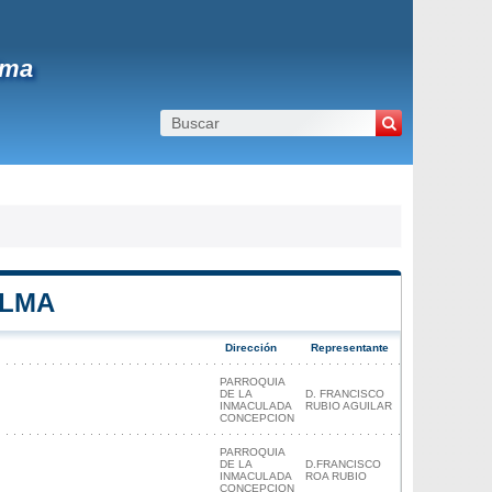
lma
ELMA
Dirección
Representante
PARROQUIA
DE LA
D. FRANCISCO
INMACULADA
RUBIO AGUILAR
CONCEPCION
PARROQUIA
DE LA
D.FRANCISCO
INMACULADA
ROA RUBIO
CONCEPCION