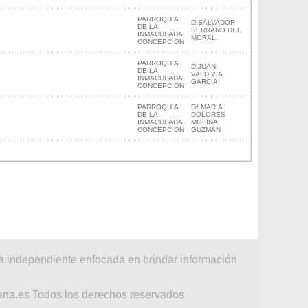
PARROQUIA
D.SALVADOR
DE LA
SERRANO DEL
INMACULADA
MORAL
CONCEPCION
PARROQUIA
D.JUAN
DE LA
VALDIVIA
INMACULADA
GARCIA
CONCEPCION
PARROQUIA
Dª.MARIA
DE LA
DOLORES
INMACULADA
MOLINA
CONCEPCION
GUZMAN
a independiente enfocada en brindar información
ana.es Todos los derechos reservados