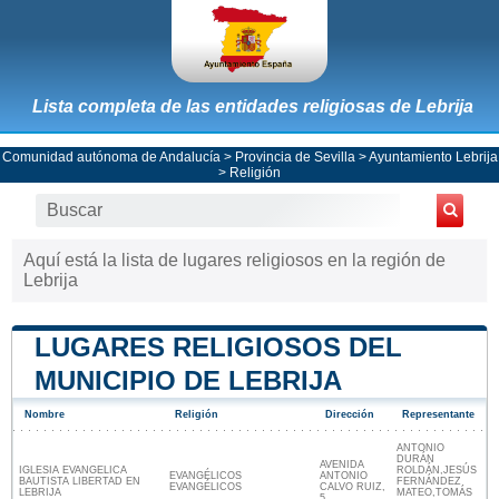
Lista completa de las entidades religiosas de Lebrija
Comunidad autónoma de Andalucía
>
Provincia de Sevilla
>
Ayuntamiento Lebrija
> Religión
Aquí está la lista de lugares religiosos en la región de
Lebrija
LUGARES RELIGIOSOS DEL
MUNICIPIO DE LEBRIJA
Nombre
Religión
Dirección
Representante
ANTONIO
DURÁN
AVENIDA
IGLESIA EVANGELICA
ROLDÁN,JESÚS
EVANGÉLICOS
ANTONIO
BAUTISTA LIBERTAD EN
FERNÁNDEZ
EVANGÉLICOS
CALVO RUIZ,
LEBRIJA
MATEO,TOMÁS
5