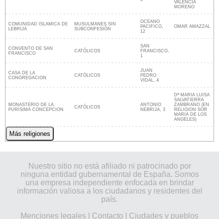
VALENCIA
MORENO
OCEANO
COMUNIDAD ISLAMICA DE
MUSULMANES SIN
PACIFICO,
OMAR AMAZZAL
LEBRIJA
SUBCONFESIÓN
12
SAN
CONVENTO DE SAN
CATÓLICOS
FRANCISCO,
FRANCISCO
1
JUAN
CASA DE LA
CATÓLICOS
PEDRO
CONGREGACION
VIDAL, 4
Dª MARIA LUISA
SALVATIERRA
MONASTERIO DE LA
ANTONIO
ZAMBRANO (EN
CATÓLICOS
PURISIMA CONCEPCION
NEBRIJA, 3
RELIGION SOR
MARIA DE LOS
ANGELES)
Más religiones
Nuestro sitio no está afiliado ni patrocinado por
ninguna entidad gubernamental de España. Somos
una empresa independiente enfocada en brindar
información valiosa a los ciudadanos y residentes del
país.
Menciones legales
|
Contacto
|
Ciudades y pueblos