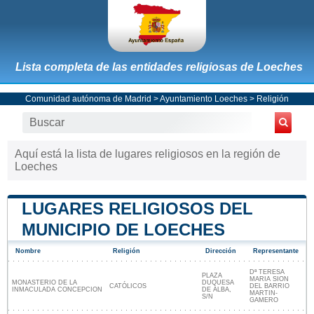
Lista completa de las entidades religiosas de Loeches
Comunidad autónoma de Madrid
>
Ayuntamiento Loeches
> Religión
Aquí está la lista de lugares religiosos en la región de
Loeches
LUGARES RELIGIOSOS DEL
MUNICIPIO DE LOECHES
Nombre
Religión
Dirección
Representante
Dª TERESA
PLAZA
MARIA SION
MONASTERIO DE LA
DUQUESA
CATÓLICOS
DEL BARRIO
INMACULADA CONCEPCION
DE ALBA,
MARTIN-
S/N
GAMERO