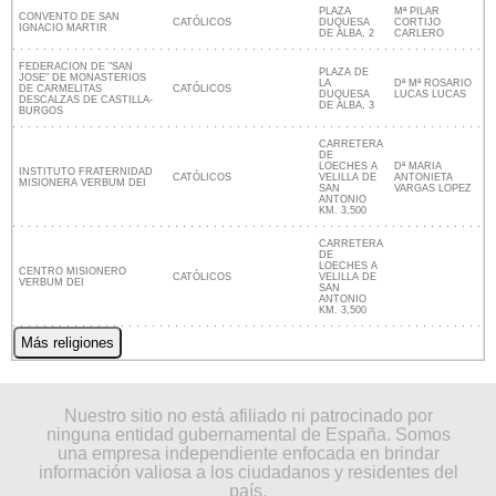
PLAZA
Mª PILAR
CONVENTO DE SAN
CATÓLICOS
DUQUESA
CORTIJO
IGNACIO MARTIR
DE ALBA, 2
CARLERO
FEDERACION DE "SAN
PLAZA DE
JOSE" DE MONASTERIOS
LA
Dª Mª ROSARIO
DE CARMELITAS
CATÓLICOS
DUQUESA
LUCAS LUCAS
DESCALZAS DE CASTILLA-
DE ALBA, 3
BURGOS
CARRETERA
DE
LOECHES A
Dª MARIA
INSTITUTO FRATERNIDAD
CATÓLICOS
VELILLA DE
ANTONIETA
MISIONERA VERBUM DEI
SAN
VARGAS LOPEZ
ANTONIO
KM. 3,500
CARRETERA
DE
LOECHES A
CENTRO MISIONERO
CATÓLICOS
VELILLA DE
VERBUM DEI
SAN
ANTONIO
KM. 3,500
Más religiones
Nuestro sitio no está afiliado ni patrocinado por
ninguna entidad gubernamental de España. Somos
una empresa independiente enfocada en brindar
información valiosa a los ciudadanos y residentes del
país.