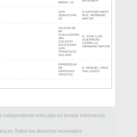
MOSAMEH
MARIA, 22
SAN
D.ANTONIO MAYA
SEBASTIAN,
RUZ, HERMANO
26
MAYOR
IGLESIA DE
Mª
AUXILIADORA
D. JOSE LUIS
DEL
GUERRERO
COLEGIO
CARRILLO,
SALESIANO
HERMANO MAYOR
SAN
FRANCISCO
SOLANO
PARROQUIA
DE
D. MANUEL CRUZ
SANTIAGO
GALLEGOS
APOSTOL
a independiente enfocada en brindar información
ana.es Todos los derechos reservados