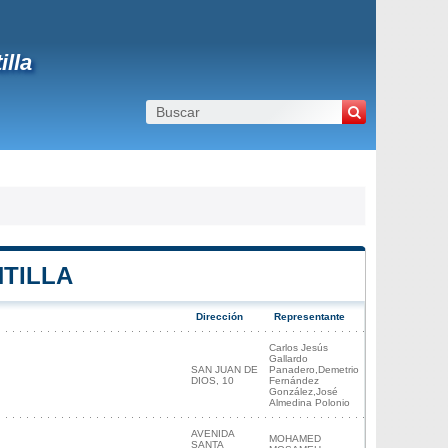
illa
NTILLA
Dirección
Representante
Carlos Jesús
Gallardo
SAN JUAN DE
Panadero,Demetrio
DIOS, 10
Fernández
González,José
Almedina Polonio
AVENIDA
MOHAMED
SANTA