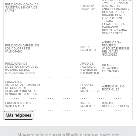
JAVIER HERNANDEZ
FUNDACION CANONICA
Camino de
MARTIN,JOSE
"NUESTRA SEÑORA DE
Torrijos, s/n
ANGEL FERNANDEZ
LA PAZ"
GONZALEZ,JOSE
IGNACIO GOMEZ
LOPEZ,PEDRO
TEJADA
LAXALDE,RUBEN
CARRASCO
RIVERA,YOLANDA
GOMEZ LOPEZ
ANGELICA Sor
FUNDACION VIRGEN DE
PEGUERO
ARCO DE
LOS DOLORES DE
VASQUEZ,ENRIQUE
PALACIO, 3
VALMOJADO
DEL ALAMO
GONZALEZ
FUNDACION DE
ARCO DE
HILARIO
NUESTRA SEÑORA DEL
PALACIO, 3
VELAZQUEZ
ROSARIO DE DON
(Parroquia de
FERNANDEZ
MARIANO BEJARANO
Navahermosa)
FUNDACION
ASISTENCIAL COMARCAL
PLAZA DE
AURELIO RUBIO
DE CORRAL DE
LOS
RODRIGUEZ
ALMAGUER NUESTRA
MARTIRES, 2
SEÑORA DE LA MUELA
FUNDACION RADIO
ARCO DE
BRAULIO
SANTA MARIA
PALACIO, 1.
RODRIGUEZ PLAZA
Más religiones
Nuestro sitio no está afiliado ni patrocinado por