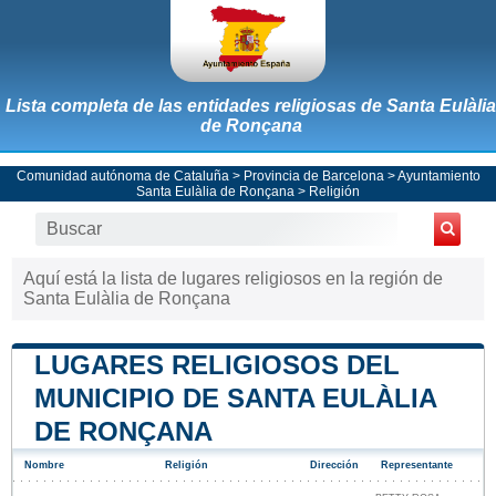
Lista completa de las entidades religiosas de Santa Eulàlia
de Ronçana
Comunidad autónoma de Cataluña
>
Provincia de Barcelona
>
Ayuntamiento
Santa Eulàlia de Ronçana
> Religión
Aquí está la lista de lugares religiosos en la región de
Santa Eulàlia de Ronçana
LUGARES RELIGIOSOS DEL
MUNICIPIO DE SANTA EULÀLIA
DE RONÇANA
Nombre
Religión
Dirección
Representante