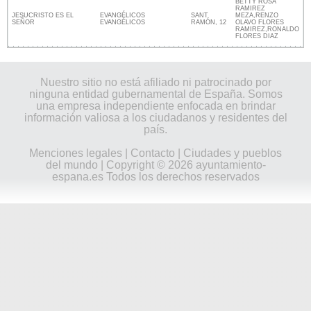
BETTY ROSA
RAMIREZ
JESUCRISTO ES EL
EVANGÉLICOS
SANT
MEZA,RENZO
SEÑOR
EVANGÉLICOS
RAMÓN, 12
OLAVO FLORES
RAMIREZ,RONALDO
FLORES DIAZ
Nuestro sitio no está afiliado ni patrocinado por
ninguna entidad gubernamental de España. Somos
una empresa independiente enfocada en brindar
información valiosa a los ciudadanos y residentes del
país.
Menciones legales
|
Contacto
|
Ciudades y pueblos
del mundo
| Copyright © 2026 ayuntamiento-
espana.es Todos los derechos reservados