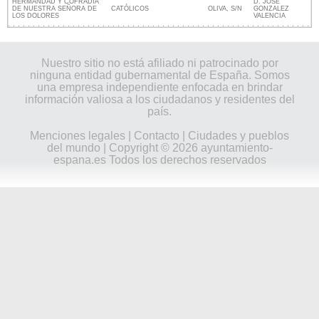
HERMANDAD Y COFRADIA
D. JOSE
DE NUESTRA SEÑORA DE
CATÓLICOS
OLIVA, S/N
GONZALEZ
LOS DOLORES
VALENCIA
Nuestro sitio no está afiliado ni patrocinado por
ninguna entidad gubernamental de España. Somos
una empresa independiente enfocada en brindar
información valiosa a los ciudadanos y residentes del
país.
Menciones legales
|
Contacto
|
Ciudades y pueblos
del mundo
| Copyright © 2026 ayuntamiento-
espana.es Todos los derechos reservados