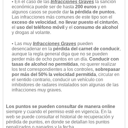
• En el caso de las
Infracciones Graves
la sanción
económica puede ser de hasta
200 euros
y en
algunos casos se puede dar
la pérdida de puntos.
Las infracciones más comunes de este tipo son el
exceso de velocidad
,
no llevar puesto el cinturón
,
el
uso del teléfono móvil
y el
consumo de alcohol
y drogas al volante.
• Las muy
Infracciones Graves
pueden
desencadenar en la
pérdida del carnet de conducir
,
aunque la regla general diga que no se pueden
perder más de ocho puntos en un día.
Conducir con
tasas de alcohol no permitidas
, no querer realizar
los test correspondientes a los controles,
sobrepasar
por más del 50% la velocidad permitida
, circular en
el sentido contrario, conducir un vehículo con
inhibidores de radares instalados son algunas de las
infracciones muy graves.
Los puntos se pueden consultar de manera online
siempre y cuando el permiso esté en vigencia. En la
web se puede consultar el historial de recuperación y
pérdida de puntos, en donde se detallan los puntos
penalizados o ganados y la fecha.