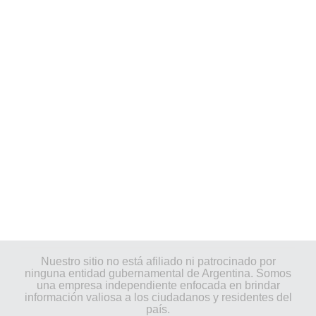
Nuestro sitio no está afiliado ni patrocinado por
ninguna entidad gubernamental de Argentina. Somos
una empresa independiente enfocada en brindar
información valiosa a los ciudadanos y residentes del
país.