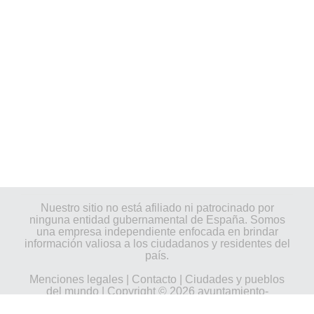
Nuestro sitio no está afiliado ni patrocinado por
ninguna entidad gubernamental de España. Somos
una empresa independiente enfocada en brindar
información valiosa a los ciudadanos y residentes del
país.
Menciones legales
|
Contacto
|
Ciudades y pueblos
del mundo
| Copyright © 2026 ayuntamiento-
espana.es Todos los derechos reservados