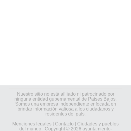
Nuestro sitio no está afiliado ni patrocinado por
ninguna entidad gubernamental de Países Bajos.
Somos una empresa independiente enfocada en
brindar información valiosa a los ciudadanos y
residentes del país.
Menciones legales
|
Contacto
|
Ciudades y pueblos
del mundo
| Copyright © 2026 ayuntamiento-