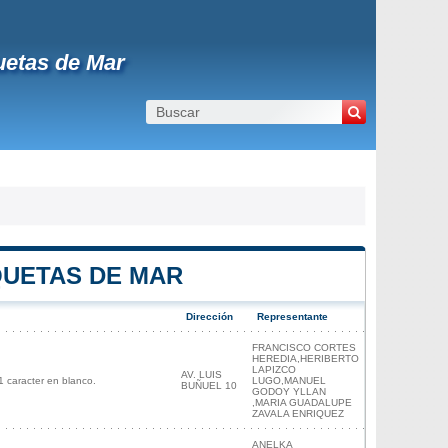
uetas de Mar
QUETAS DE MAR
Dirección
Representante
FRANCISCO CORTES
HEREDIA,HERIBERTO
LAPIZCO
AV. LUIS
caracter en blanco.
LUGO,MANUEL
BUÑUEL 10
GODOY YLLAN
,MARIA GUADALUPE
ZAVALA ENRIQUEZ
ANELKA