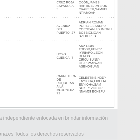
CRUZ ROJA
OCÓN,JAMES
ESPAÑOLA,
HARTIN,SAMPSON
3
OPAREEH,SAMUEL
NTIAMOAH
ADRIAN ROMAN
AVENIDA
POP,DALESNDRU
DEL
CORNEANU,DUMITRU
PUERTO, 27
BOSBICI,IOAN
SZEKERES
ANA LIDIA
TODOR,HENRY
IYIRIARO,LEON
HOYO
REMUS
CUENCA, 7
CIRCU,SUNNY
OSAKPAMWAN
ASENOGUAN
CARRETERA
CELESTINE NDDY
DE
ENYIOHA,FIDELIA
ROQUETAS
ENYIOHA,SAM
A LA
SOKEY,VICTOR
MOJONERA,
NNAMDI ECHEFU
72
a independiente enfocada en brindar información
ana.es Todos los derechos reservados