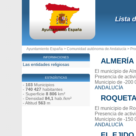
Lista 
Ayuntamiento España
>
Comunidad autónoma de Andalucía
>
Pro
INFORMACIONES
ALMERÍA
Las entidades religiosas
El municipio de Alm
Presencia de activ
ESTADÍSTICAS
Municipio de -200 
-
103
Municipios
ANDALUCÍA
-
740 427
habitantes
- Superficie
8 806
km²
ROQUETA
- Densidad
84,1
hab./km²
- Altitud
563
m
El municipio de Ro
Presencia de activ
Municipio de -150 
ANDALUCÍA
EL EJIDO