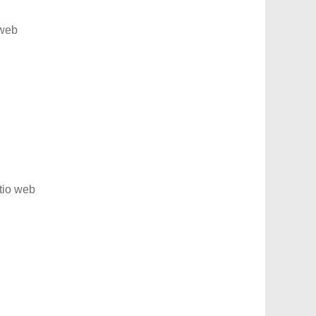
 web
tio web