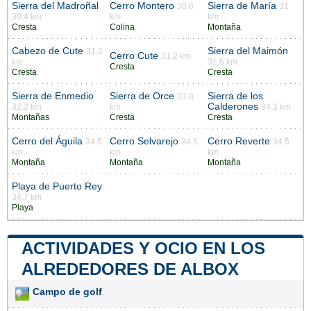
Sierra del Madroñal
Cerro Montero
Sierra de María
30.6
31
30.4 km
km
km
Cresta
Colina
Montaña
Cabezo de Cute
Sierra del Maimón
31.2
Cerro Cute
31.2 km
km
31.6 km
Cresta
Cresta
Cresta
Sierra de Enmedio
Sierra de Orce
Sierra de los
33.8
Calderones
32.2 km
km
34.1 km
Montañas
Cresta
Cresta
Cerro del Águila
Cerro Selvarejo
Cerro Reverte
34.5
34.5
34.5
km
km
km
Montaña
Montaña
Montaña
Playa de Puerto Rey
34.7 km
Playa
ACTIVIDADES Y OCIO EN LOS
ALREDEDORES DE ALBOX
Campo de golf