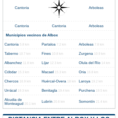
Cantoria
Arboleas
Cantoria
Cantoria
Arboleas
Municipios vecinos de Albox
Cantoria
Partaloa
Arboleas
5.8 km
7.2 km
7.8 km
Taberno
Fines
Zurgena
10.7 km
10.8 km
10.9 km
Albanchez
Líjar
Olula del Río
11.8 km
12.3 km
14 km
Cóbdar
Macael
Oria
15.3 km
15.3 km
16.8 km
Chercos
Huércal-Overa
Laroya
16.9 km
18 km
19.2 km
Urrácal
Benitagla
Purchena
19.3 km
19.4 km
19.5 km
Alcudia de
Lubrín
Somontín
20.6 km
21.4 km
Monteagud
20.1 km