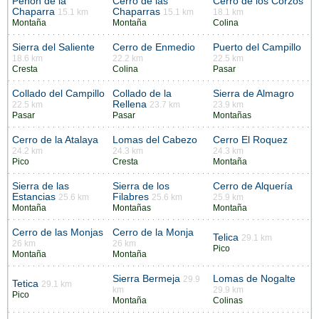
Peñón de la
Cerro de las
Cerro de los Corzos
Chaparra
Chaparras
15.1 km
15.1 km
18.1 km
Montaña
Montaña
Colina
Sierra del Saliente
Cerro de Enmedio
Puerto del Campillo
18.6 km
22.2 km
22.5 km
Cresta
Colina
Pasar
Collado del Campillo
Collado de la
Sierra de Almagro
Rellena
22.5 km
23.7 km
23.9 km
Pasar
Pasar
Montañas
Cerro de la Atalaya
Lomas del Cabezo
Cerro El Roquez
24.2 km
24.3 km
24.3 km
Pico
Cresta
Montaña
Sierra de las
Sierra de los
Cerro de Alquería
Estancias
Filabres
25.6 km
25.6 km
25.9 km
Montaña
Montañas
Montaña
Cerro de las Monjas
Cerro de la Monja
Telica
29.1 km
26 km
26 km
Pico
Montaña
Montaña
Sierra Bermeja
Lomas de Nogalte
29.9
Tetica
29.1 km
km
29.9 km
Pico
Montaña
Colinas