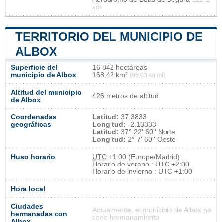
km
TERRITORIO DEL MUNICIPIO DE
ALBOX
Superficie del
16 842 hectáreas
municipio de Albox
168,42 km²
(65,03 sq mi)
Altitud del municipio
426 metros de altitud
de Albox
Coordenadas
Latitud:
37.3833
geográficas
Longitud:
-2.13333
Latitud:
37° 22' 60'' Norte
Longitud:
2° 7' 60'' Oeste
Huso horario
UTC
+1:00 (Europe/Madrid)
Horario de verano : UTC +2:00
Horario de invierno : UTC +1:00
Hora local
Ciudades
Actualmente, el municipio de Albox no
hermanadas con
tiene hermanamiento
Albox