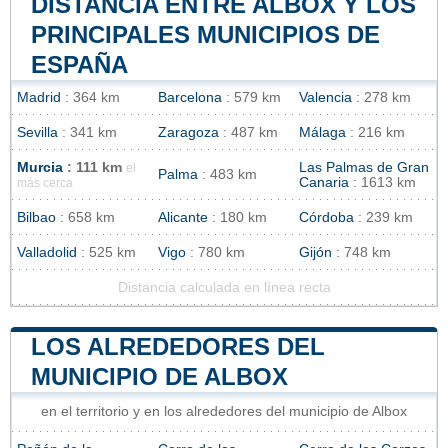
DISTANCIA ENTRE ALBOX Y LOS
PRINCIPALES MUNICIPIOS DE
ESPAÑA
Madrid
: 364 km
Barcelona
: 579 km
Valencia
: 278 km
Sevilla
: 341 km
Zaragoza
: 487 km
Málaga
: 216 km
Murcia
: 111 km
Las Palmas de Gran
el
Palma
: 483 km
Canaria
: 1613 km
más cerca
Bilbao
: 658 km
Alicante
: 180 km
Córdoba
: 239 km
Valladolid
: 525 km
Vigo
: 780 km
Gijón
: 748 km
Distancia calculada en línea recta
LOS ALREDEDORES DEL
MUNICIPIO DE ALBOX
en el territorio y en los alrededores del municipio de Albox