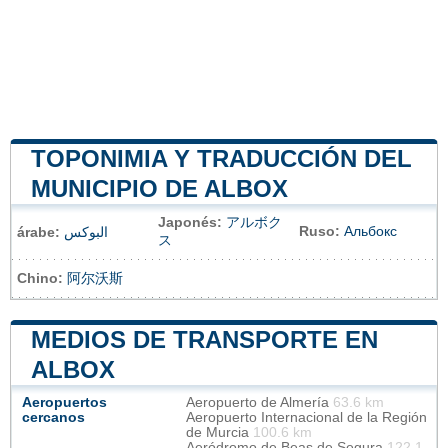
TOPONIMIA Y TRADUCCIÓN DEL
MUNICIPIO DE ALBOX
Japonés:
アルボク
Ruso:
Альбокс
árabe:
البوكس
ス
Chino:
阿尔沃斯
MEDIOS DE TRANSPORTE EN
ALBOX
Aeropuertos
Aeropuerto de Almería
63.6 km
cercanos
Aeropuerto Internacional de la Región
de Murcia
100.6 km
Aeródromo de Beas de Segura
122.1