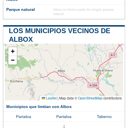
Parque natural
Albox no forma parte de ningún parque
natural
LOS MUNICIPIOS VECINOS DE
ALBOX
+
−
Leaflet
|
Map data ©
OpenStreetMap
contributors
Municipios que limitan con Albox
Partaloa
Partaloa
Taberno