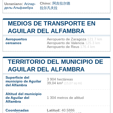
Chino:
阿吉拉尔德
Ucraniano:
Агілар-
дель-Альфамбра
拉尔凡夫拉
MEDIOS DE TRANSPORTE EN
AGUILAR DEL ALFAMBRA
Aeropuertos
Aeropuerto de Zaragoza
121.7 km
cercanos
Aeropuerto de Valencia
125.3 km
Aeropuerto de Reus
176.4 km
TERRITORIO DEL MUNICIPIO DE
AGUILAR DEL ALFAMBRA
Superficie del
3 904 hectáreas
municipio de Aguilar
39,04 km²
(15,07 sq mi)
del Alfambra
Altitud del municipio
de Aguilar del
1 304 metros de altitud
Alfambra
Coordenadas
Latitud:
40.5886