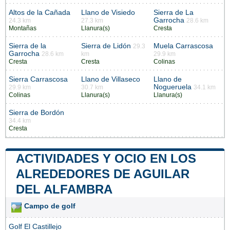
Altos de la Cañada
Llano de Visiedo
Sierra de La
Garrocha
24.3 km
27.3 km
28.6 km
Montañas
Llanura(s)
Cresta
Sierra de la
Sierra de Lidón
Muela Carrascosa
29.3
Garrocha
28.6 km
km
29.9 km
Cresta
Cresta
Colinas
Sierra Carrascosa
Llano de Villaseco
Llano de
Nogueruela
29.9 km
30.7 km
34.1 km
Colinas
Llanura(s)
Llanura(s)
Sierra de Bordón
34.4 km
Cresta
ACTIVIDADES Y OCIO EN LOS
ALREDEDORES DE AGUILAR
DEL ALFAMBRA
Campo de golf
Golf El Castillejo