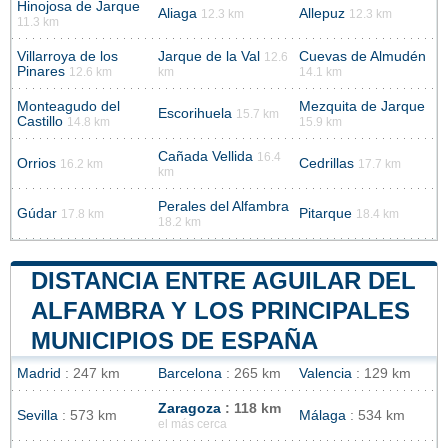
Hinojosa de Jarque
Aliaga
Allepuz
12.3 km
12.3 km
11.3 km
Villarroya de los
Jarque de la Val
Cuevas de Almudén
12.6
Pinares
12.6 km
km
14.1 km
Monteagudo del
Mezquita de Jarque
Escorihuela
15.7 km
Castillo
14.8 km
15.9 km
Cañada Vellida
16.4
Orrios
Cedrillas
16.2 km
17.7 km
km
Perales del Alfambra
Gúdar
Pitarque
17.8 km
18.4 km
18.2 km
DISTANCIA ENTRE AGUILAR DEL
ALFAMBRA Y LOS PRINCIPALES
MUNICIPIOS DE ESPAÑA
Madrid
: 247 km
Barcelona
: 265 km
Valencia
: 129 km
Zaragoza
: 118 km
Sevilla
: 573 km
Málaga
: 534 km
el más cerca