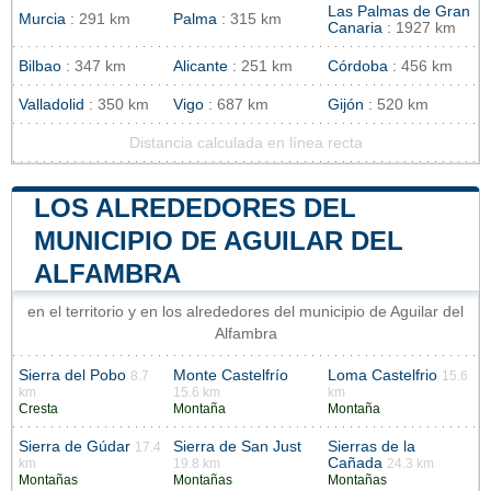
Las Palmas de Gran
Murcia
: 291 km
Palma
: 315 km
Canaria
: 1927 km
Bilbao
: 347 km
Alicante
: 251 km
Córdoba
: 456 km
Valladolid
: 350 km
Vigo
: 687 km
Gijón
: 520 km
Distancia calculada en línea recta
LOS ALREDEDORES DEL
MUNICIPIO DE AGUILAR DEL
ALFAMBRA
en el territorio y en los alrededores del municipio de Aguilar del
Alfambra
Sierra del Pobo
Monte Castelfrío
Loma Castelfrio
8.7
15.6
km
15.6 km
km
Cresta
Montaña
Montaña
Sierra de Gúdar
Sierra de San Just
Sierras de la
17.4
Cañada
km
19.8 km
24.3 km
Montañas
Montañas
Montañas