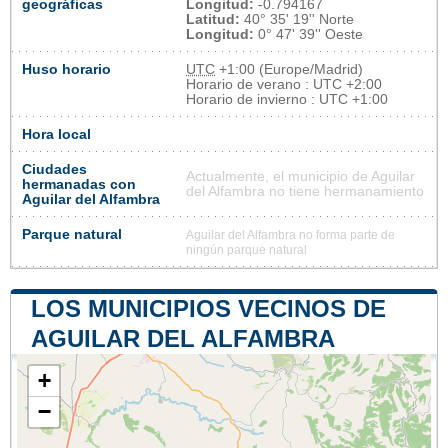
geográficas
Longitud:
-0.794167
Latitud:
40° 35' 19'' Norte
Longitud:
0° 47' 39'' Oeste
Huso horario
UTC
+1:00 (Europe/Madrid)
Horario de verano : UTC +2:00
Horario de invierno : UTC +1:00
Hora local
Ciudades
Actualmente, el municipio de Aguilar
hermanadas con
del Alfambra no tiene hermanamiento
Aguilar del Alfambra
Parque natural
Aguilar del Alfambra no forma parte de
ningún parque natural
LOS MUNICIPIOS VECINOS DE
AGUILAR DEL ALFAMBRA
+
−