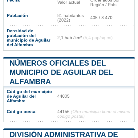
Fecha
Ordenados por
Valor actual
Región / País
Población
81 habitantes
405 / 3 470
(2022)
Densidad de
población del
2,1 hab./km²
(5,4 pop/sq mi)
municipio de Aguilar
del Alfambra
NÚMEROS OFICIALES DEL
MUNICIPIO DE AGUILAR DEL
ALFAMBRA
Código del municipio
de Aguilar del
44005
Alfambra
Código postal
44156
(Otro municipio tiene el mismo
código postal)
DIVISIÓN ADMINISTRATIVA DE