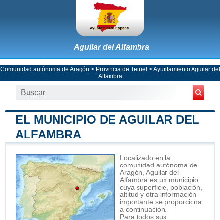
Aguilar del Alfambra
Comunidad autónoma de Aragón
>
Provincia de Teruel
>
Ayuntamiento Aguilar del
Alfambra
EL MUNICIPIO DE AGUILAR DEL
ALFAMBRA
Localizado en la
comunidad autónoma de
Aragón, Aguilar del
Alfambra es un municipio
cuya superficie, población,
altitud y otra información
importante se proporciona
a continuación.
Para todos sus