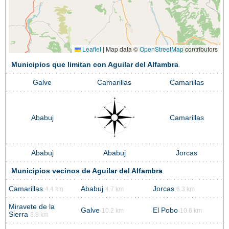
Leaflet
|
Map data ©
OpenStreetMap
contributors
Municipios que limitan con Aguilar del Alfambra
Galve
Camarillas
Camarillas
Ababuj
Camarillas
Ababuj
Ababuj
Jorcas
Municipios vecinos de Aguilar del Alfambra
Camarillas
Ababuj
Jorcas
4.4 km
4.7 km
6.3 km
Miravete de la
Galve
El Pobo
10.2 km
10.6 km
Sierra
8.8 km