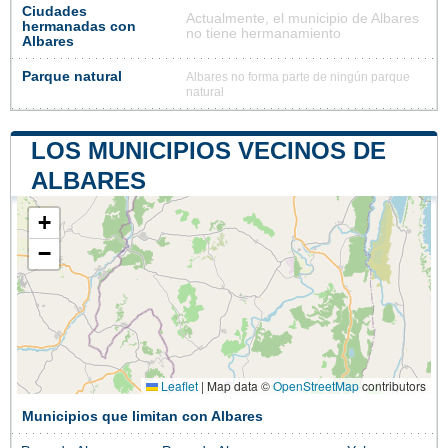
Ciudades
Actualmente, el municipio de Albares
hermanadas con
no tiene hermanamiento
Albares
Parque natural
Albares no forma parte de ningún parque
natural
LOS MUNICIPIOS VECINOS DE
ALBARES
+
−
Leaflet
|
Map data ©
OpenStreetMap
contributors
Municipios que limitan con Albares