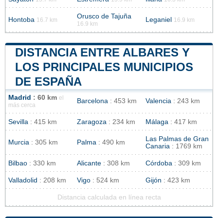
Orusco de Tajuña
Hontoba
Leganiel
16.7 km
16.9 km
16.9 km
DISTANCIA ENTRE ALBARES Y
LOS PRINCIPALES MUNICIPIOS
DE ESPAÑA
Madrid
: 60 km
el
Barcelona
: 453 km
Valencia
: 243 km
más cerca
Sevilla
: 415 km
Zaragoza
: 234 km
Málaga
: 417 km
Las Palmas de Gran
Murcia
: 305 km
Palma
: 490 km
Canaria
: 1769 km
Bilbao
: 330 km
Alicante
: 308 km
Córdoba
: 309 km
Valladolid
: 208 km
Vigo
: 524 km
Gijón
: 423 km
Distancia calculada en línea recta