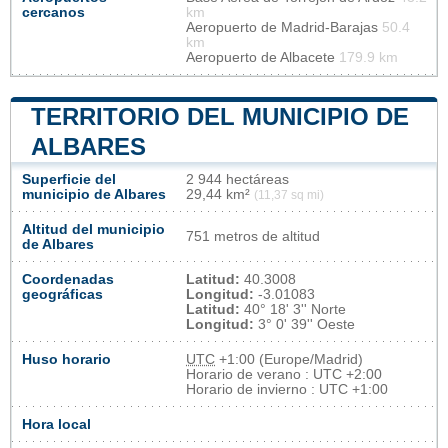
cercanos
km
Aeropuerto de Madrid-Barajas
50.4
km
Aeropuerto de Albacete
179.9 km
TERRITORIO DEL MUNICIPIO DE
ALBARES
Superficie del
2 944 hectáreas
municipio de Albares
29,44 km²
(11,37 sq mi)
Altitud del municipio
751 metros de altitud
de Albares
Coordenadas
Latitud:
40.3008
geográficas
Longitud:
-3.01083
Latitud:
40° 18' 3'' Norte
Longitud:
3° 0' 39'' Oeste
Huso horario
UTC
+1:00 (Europe/Madrid)
Horario de verano : UTC +2:00
Horario de invierno : UTC +1:00
Hora local