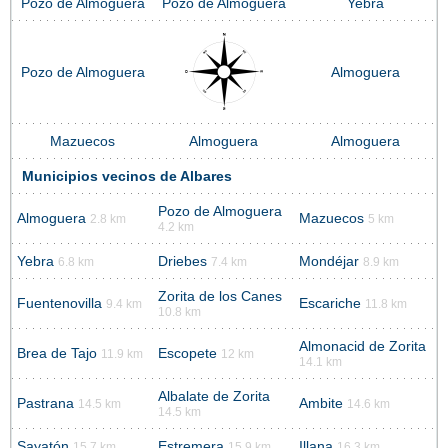
Pozo de Almoguera
Pozo de Almoguera
Yebra
Pozo de Almoguera
Almoguera
Mazuecos
Almoguera
Almoguera
Municipios vecinos de Albares
Pozo de Almoguera
Almoguera
Mazuecos
2.8 km
5 km
4.2 km
Yebra
Driebes
Mondéjar
6.8 km
7.4 km
8.9 km
Zorita de los Canes
Fuentenovilla
Escariche
9.4 km
11.8 km
10.8 km
Almonacid de Zorita
Brea de Tajo
Escopete
11.9 km
12 km
14.1 km
Albalate de Zorita
Pastrana
Ambite
14.5 km
14.6 km
14.5 km
Sayatón
Estremera
Illana
15.7 km
15.9 km
16.3 km