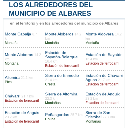
LOS ALREDEDORES DEL
MUNICIPIO DE ALBARES
en el territorio y en los alrededores del municipio de Albares
Monte Cabalja
Monte Aloberos
Monte Aldovera
8.7
14.2
14.2
km
km
km
Montaña
Montaña
Montaña
Estación de
Monte Aloberas
Estación de Sayatón
14.2
Sayatón-Bolarque
km
16.4 km
16.4 km
Montaña
Estación de ferrocarril
Estación de ferrocarril
Sierra de Enmedio
Estación de Chávarri
Altomira
21.1 km
Aguas
21.4 km
21.7 km
Pico
Cresta
Estación de ferrocarril
Sierra de Altomira
Estación de Anguix
Chávarri
21.7 km
22.3 km
23.2 km
Estación de ferrocarril
Montañas
Estación de ferrocarril
Estación de Anguis
Sierra de San
Peñasgordas
25.7 km
Cristóbal
23.2 km
27.7 km
Colina
Estación de ferrocarril
Montañas