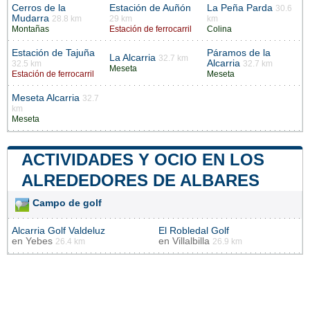
Cerros de la
Estación de Auñón
La Peña Parda
30.6
Mudarra
28.8 km
29 km
km
Montañas
Estación de ferrocarril
Colina
Estación de Tajuña
Páramos de la
La Alcarria
32.7 km
Alcarria
32.5 km
32.7 km
Meseta
Estación de ferrocarril
Meseta
Meseta Alcarria
32.7
km
Meseta
ACTIVIDADES Y OCIO EN LOS
ALREDEDORES DE ALBARES
Campo de golf
Alcarria Golf Valdeluz
El Robledal Golf
en
Yebes
en
Villalbilla
26.4 km
26.9 km