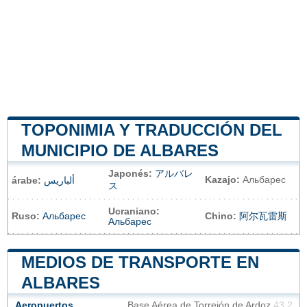
TOPONIMIA Y TRADUCCIÓN DEL
MUNICIPIO DE ALBARES
Japonés:
アルバレ
Kazajo:
Альбарес
árabe:
ألباريس
ス
Ucraniano:
Ruso:
Альбарес
Chino:
阿尔瓦雷斯
Альбарес
MEDIOS DE TRANSPORTE EN
ALBARES
Aeropuertos
Base Aérea de Torrejón de Ardoz
43.2