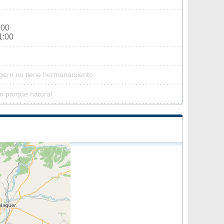
:00
1:00
lgerri no tiene hermanamiento
ún parque natural