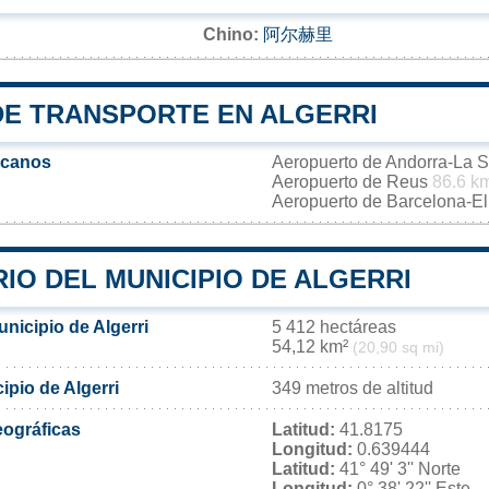
Chino:
阿尔赫里
DE TRANSPORTE EN ALGERRI
rcanos
Aeropuerto de Andorra-La 
Aeropuerto de Reus
86.6 k
Aeropuerto de Barcelona-El
IO DEL MUNICIPIO DE ALGERRI
unicipio de Algerri
5 412 hectáreas
54,12 km²
(20,90 sq mi)
ipio de Algerri
349 metros de altitud
ográficas
Latitud:
41.8175
Longitud:
0.639444
Latitud:
41° 49' 3'' Norte
Longitud:
0° 38' 22'' Este