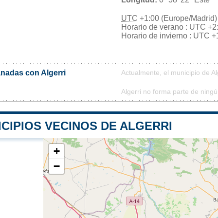
UTC
+1:00 (Europe/Madrid)
Horario de verano : UTC +2
Horario de invierno : UTC +
nadas con Algerri
Actualmente, el municipio de A
Algerri no forma parte de ning
CIPIOS VECINOS DE ALGERRI
+
−