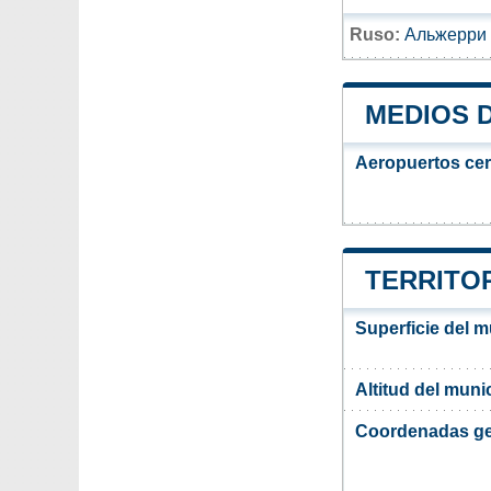
Ruso:
Альжерри
MEDIOS 
Aeropuertos ce
TERRITOR
Superficie del m
Altitud del munic
Coordenadas ge