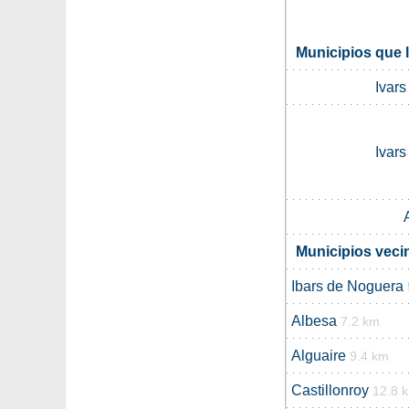
Municipios que l
Ivar
Ivar
Municipios vecin
Ibars de Noguera
Albesa
7.2 km
Alguaire
9.4 km
Castillonroy
12.8 