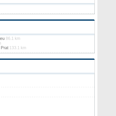
Seu
86.1 km
m
 Prat
133.1 km