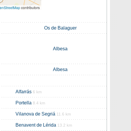
enStreetMap
contributors
Os de Balaguer
Albesa
Albesa
Alfarrás
6 km
Portella
8.4 km
Vilanova de Segriá
11.6 km
Benavent de Lérida
13.2 km