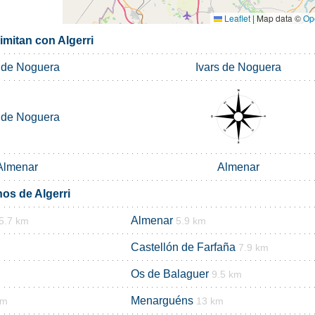
Leaflet
|
Map data ©
Op
imitan con Algerri
s de Noguera
Ivars de Noguera
s de Noguera
Almenar
Almenar
os de Algerri
Almenar
5.7 km
5.9 km
Castellón de Farfaña
7.9 km
Os de Balaguer
9.5 km
Menarguéns
km
13 km