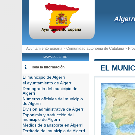
Algerr
Ayuntamiento España >
Comunidad autónoma de Cataluña
>
Prov
MAPA DEL SITIO
EL MUNIC
Toda la información
El municipio de Algerri
el ayuntamiento de Algerri
Demografía del municipio de
Algerri
Números oficiales del municipio
de Algerri
División administrativa de Algerri
Toponimia y traducción del
municipio de Algerri
Medios de transporte en Algerri
Territorio del municipio de Algerri