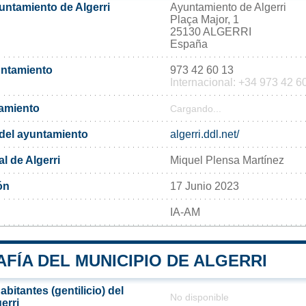
untamiento de Algerri
Ayuntamiento de Algerri
Plaça Major, 1
25130 ALGERRI
España
untamiento
973 42 60 13
Internacional: +34 973 42 6
tamiento
Cargando...
l del ayuntamiento
algerri.ddl.net/
l de Algerri
Miquel Plensa Martínez
ón
17 Junio 2023
IA-AM
FÍA DEL MUNICIPIO DE ALGERRI
bitantes (gentilicio) del
No disponible
erri