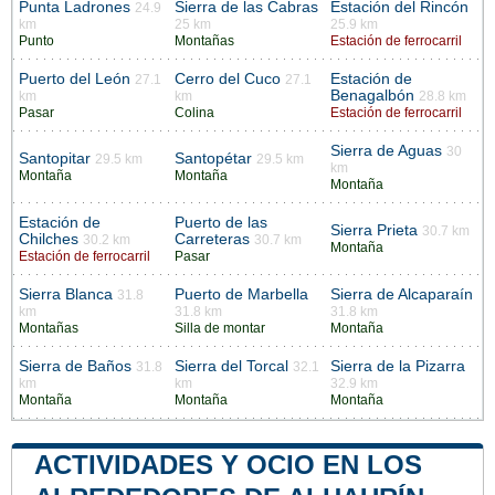
Punta Ladrones
Sierra de las Cabras
Estación del Rincón
24.9
km
25 km
25.9 km
Punto
Montañas
Estación de ferrocarril
Puerto del León
Cerro del Cuco
Estación de
27.1
27.1
Benagalbón
km
km
28.8 km
Pasar
Colina
Estación de ferrocarril
Sierra de Aguas
30
Santopitar
Santopétar
29.5 km
29.5 km
km
Montaña
Montaña
Montaña
Estación de
Puerto de las
Sierra Prieta
30.7 km
Chilches
Carreteras
30.2 km
30.7 km
Montaña
Estación de ferrocarril
Pasar
Sierra Blanca
Puerto de Marbella
Sierra de Alcaparaín
31.8
km
31.8 km
31.8 km
Montañas
Silla de montar
Montaña
Sierra de Baños
Sierra del Torcal
Sierra de la Pizarra
31.8
32.1
km
km
32.9 km
Montaña
Montaña
Montaña
ACTIVIDADES Y OCIO EN LOS