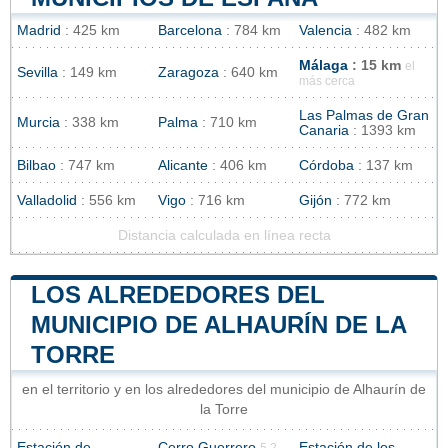
Madrid
: 425 km
Barcelona
: 784 km
Valencia
: 482 km
Málaga
: 15 km
el
Sevilla
: 149 km
Zaragoza
: 640 km
más cerca
Las Palmas de Gran
Murcia
: 338 km
Palma
: 710 km
Canaria
: 1393 km
Bilbao
: 747 km
Alicante
: 406 km
Córdoba
: 137 km
Valladolid
: 556 km
Vigo
: 716 km
Gijón
: 772 km
Distancia calculada en línea recta
LOS ALREDEDORES DEL
MUNICIPIO DE ALHAURÍN DE LA
TORRE
en el territorio y en los alrededores del municipio de Alhaurín de
la Torre
Estación de
Cerro Guerrero
Estación de los
5.2