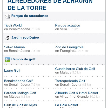
ALREDEDORES DE ALHAURÍN
DE LA TORRE
Parque de atracciones
Tivoli World
Parque acuatico
en
Benalmádena
en
Vera
7.5 km
15.1 km
Jardín zoológico
Selwo Marina
Zoo de Fuengirola
en
Benalmádena
en
Fuengirola
7.5 km
14.7 km
Campo de golf
Guadalhorce Club de Golf
Lauro Golf
en
Málaga
5.5 km
Benalmádena Golf
Torrequebrada Golf
en
Benalmádena
en
Benalmádena
7.5 km
8.1 km
Parador Málaga Golf
Alhaurin Golf & Hotel Resort
en
Málaga
en
Alhaurín el Grande
8.3 km
10.9 km
Club de Golf de Mijas
La Cala Resort