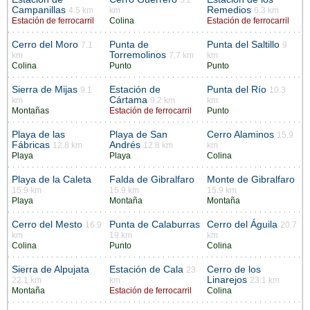
Campanillas
Remedios
4.5 km
km
6.3 km
Estación de ferrocarril
Colina
Estación de ferrocarril
Cerro del Moro
Punta de
Punta del Saltillo
7.1
9
Torremolinos
km
7.7 km
km
Colina
Punto
Punto
Sierra de Mijas
Estación de
Punta del Río
9.1
10.3
Cártama
km
9.2 km
km
Montañas
Estación de ferrocarril
Punto
Playa de las
Playa de San
Cerro Alaminos
15.9
Fábricas
Andrés
12.8 km
12.8 km
km
Playa
Playa
Colina
Playa de la Caleta
Falda de Gibralfaro
Monte de Gibralfaro
15.9 km
15.9 km
15.9 km
Playa
Montaña
Montaña
Cerro del Mesto
Punta de Calaburras
Cerro del Águila
16.9
20.7
km
19 km
km
Colina
Punto
Colina
Sierra de Alpujata
Estación de Cala
Cerro de los
23
Linarejos
22.1 km
km
23.1 km
Montaña
Estación de ferrocarril
Colina