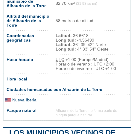
municipio de
82,70 km²
(31,93 sq mi)
Alhaurín de la Torre
Altitud del municipio
de Alhaurín de la
58 metros de altitud
Torre
Coordenadas
Latitud:
36.6618
geográficas
Longitud:
-4.56499
Latitud:
36° 39' 42'' Norte
Longitud:
4° 33' 54'' Oeste
Huso horario
UTC
+1:00 (Europe/Madrid)
Horario de verano : UTC +2:00
Horario de invierno : UTC +1:00
Hora local
Ciudades hermanadas con Alhaurín de la Torre
Nueva Iberia
Parque natural
Alhaurín de la Torre no forma parte de
ningún parque natural
LOS MUNICIPIOS VECINOS DE