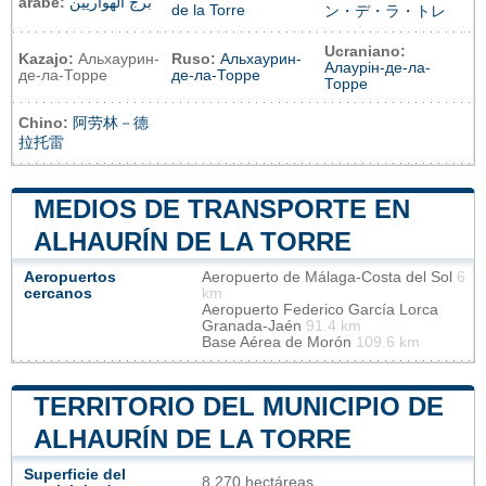
árabe:
برج الهواريين
de la Torre
ン・デ・ラ・トレ
Ucraniano:
Kazajo:
Альхаурин-
Ruso:
Альхаурин-
Алаурін-де-ла-
де-ла-Торре
де-ла-Торре
Торре
Chino:
阿劳林－德
拉托雷
MEDIOS DE TRANSPORTE EN
ALHAURÍN DE LA TORRE
Aeropuertos
Aeropuerto de Málaga-Costa del Sol
6
cercanos
km
Aeropuerto Federico García Lorca
Granada-Jaén
91.4 km
Base Aérea de Morón
109.6 km
TERRITORIO DEL MUNICIPIO DE
ALHAURÍN DE LA TORRE
Superficie del
8 270 hectáreas