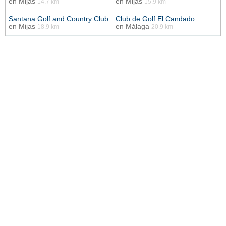
en
Mijas
en
Mijas
14.7 km
15.9 km
Santana Golf and Country Club
Club de Golf El Candado
en
Mijas
en
Málaga
18.9 km
20.9 km