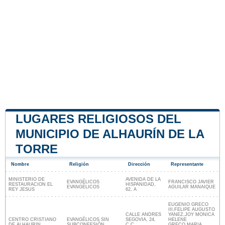
LUGARES RELIGIOSOS DEL
MUNICIPIO DE ALHAURÍN DE LA
TORRE
Nombre
Religión
Dirección
Representante
MINISTERIO DE
AVENIDA DE LA
EVANGÉLICOS
FRANCISCO JAVIER
RESTAURACION EL
HISPANIDAD,
EVANGÉLICOS
AGUILAR MANAIQUE
REY JESUS
62, A
EUGENIO GRECO
III,FELIPE AUGUSTO
CALLE ANDRES
YANEZ,JOY MONICA
CENTRO CRISTIANO
EVANGÉLICOS SIN
SEGOVIA, 24,
HELENE
DE ALHAURIN
SUBCONFESIÓN
C.C.
GRECO,MARIA