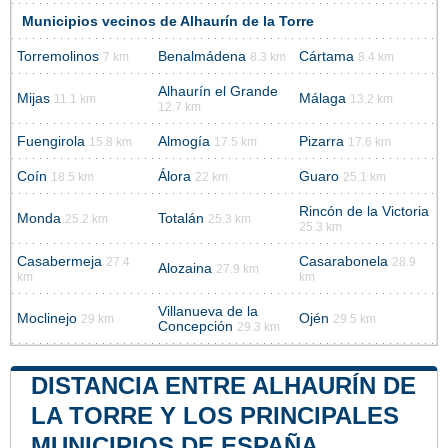
Municipios vecinos de Alhaurín de la Torre
Torremolinos
Benalmádena
Cártama
7 km
8.3 km
8.4 km
Alhaurín el Grande
Mijas
Málaga
11.1 km
13.2 km
12.7 km
Fuengirola
Almogía
Pizarra
15.8 km
17.5 km
17.6 km
Coín
Álora
Guaro
18.5 km
22 km
25.1 km
Rincón de la Victoria
Monda
Totalán
25.2 km
25.3 km
25.3 km
Casabermeja
Casarabonela
27.4
28.9
Alozaina
27.9 km
km
km
Villanueva de la
Moclinejo
Ojén
29 km
29.5 km
Concepción
29.3 km
DISTANCIA ENTRE ALHAURÍN DE
LA TORRE Y LOS PRINCIPALES
MUNICIPIOS DE ESPAÑA