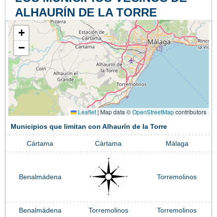
ALHAURÍN DE LA TORRE
+
−
Leaflet
|
Map data ©
OpenStreetMap
contributors
Municipios que limitan con Alhaurín de la Torre
Cártama
Cártama
Málaga
Benalmádena
Torremolinos
Benalmádena
Torremolinos
Torremolinos