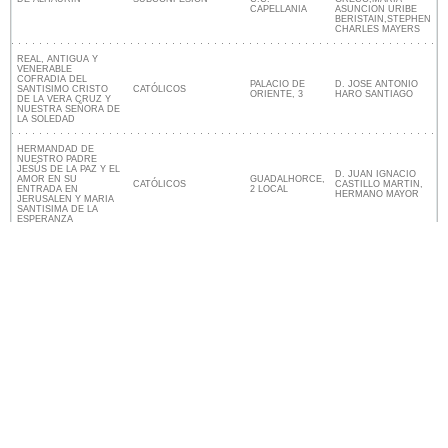
CAPELLANIA
ASUNCION URIBE
BERISTAIN,STEPHEN
CHARLES MAYERS
REAL, ANTIGUA Y
VENERABLE
COFRADIA DEL
PALACIO DE
D. JOSE ANTONIO
SANTISIMO CRISTO
CATÓLICOS
ORIENTE, 3
HARO SANTIAGO
DE LA VERA CRUZ Y
NUESTRA SEÑORA DE
LA SOLEDAD
HERMANDAD DE
NUESTRO PADRE
JESÚS DE LA PAZ Y EL
D. JUAN IGNACIO
AMOR EN SU
GUADALHORCE,
CATÓLICOS
CASTILLO MARTIN,
ENTRADA EN
2 LOCAL
HERMANO MAYOR
JERUSALEN Y MARIA
SANTISIMA DE LA
ESPERANZA
Lugares religiosos cerca de Alhaurín de la
Torre
Nuestro sitio no está afiliado ni patrocinado por
ninguna entidad gubernamental de España. Somos
una empresa independiente enfocada en brindar
información valiosa a los ciudadanos y residentes del
país.