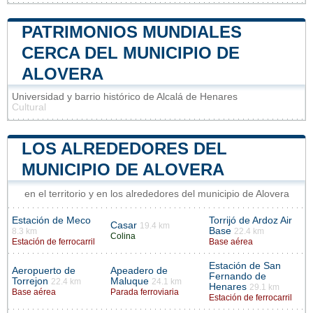
PATRIMONIOS MUNDIALES
CERCA DEL MUNICIPIO DE
ALOVERA
Universidad y barrio histórico de Alcalá de Henares
Cultural
LOS ALREDEDORES DEL
MUNICIPIO DE ALOVERA
en el territorio y en los alrededores del municipio de Alovera
Estación de Meco
Torrijó de Ardoz Air
Casar
19.4 km
Base
8.3 km
22.4 km
Colina
Estación de ferrocarril
Base aérea
Estación de San
Aeropuerto de
Apeadero de
Fernando de
Torrejon
Maluque
22.4 km
24.1 km
Henares
29.1 km
Base aérea
Parada ferroviaria
Estación de ferrocarril