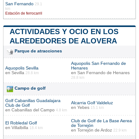
San Fernando
29.1
km
Estación de ferrocarril
ACTIVIDADES Y OCIO EN LOS
ALREDEDORES DE ALOVERA
Parque de atracciones
Aquopolis San Fernando de
Aquopolis Sevilla
Henares
en
Sevilla
en
San Fernando de Henares
28.8 km
28.8 km
Campo de golf
Golf Cabanillas Guadalajara
Alcarria Golf Valdeluz
Club de Golf
en
Yebes
15.1 km
en
Cabanillas del Campo
4.8 km
Club de Golf de La Base Aerea
El Robledal Golf
de Torrejón
en
Villalbilla
18.4 km
en
Torrejón de Ardoz
22.9 km