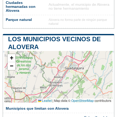
Ciudades
Actualmente, el municipio de Alovera
hermanadas con
no tiene hermanamiento
Alovera
Parque natural
Alovera no forma parte de ningún parque
natural
LOS MUNICIPIOS VECINOS DE
ALOVERA
+
−
Leaflet
|
Map data ©
OpenStreetMap
contributors
Municipios que limitan con Alovera