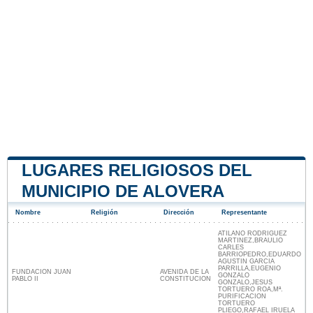
LUGARES RELIGIOSOS DEL
MUNICIPIO DE ALOVERA
Nombre
Religión
Dirección
Representante
ATILANO RODRIGUEZ
MARTINEZ,BRAULIO
CARLES
BARRIOPEDRO,EDUARDO
AGUSTIN GARCIA
PARRILLA,EUGENIO
FUNDACION JUAN
AVENIDA DE LA
GONZALO
PABLO II
CONSTITUCION
GONZALO,JESUS
TORTUERO ROA,Mª.
PURIFICACION
TORTUERO
PLIEGO,RAFAEL IRUELA