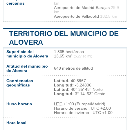
cercanos
km
Aeropuerto de Madrid-Barajas
29.9
km
Aeropuerto de Valladolid
182.5 km
TERRITORIO DEL MUNICIPIO DE
ALOVERA
Superficie del
1 365 hectáreas
municipio de Alovera
13,65 km²
(5,27 sq mi)
Altitud del municipio
648 metros de altitud
de Alovera
Coordenadas
Latitud:
40.5967
geográficas
Longitud:
-3.24806
Latitud:
40° 35' 48'' Norte
Longitud:
3° 14' 53'' Oeste
Huso horario
UTC
+1:00 (Europe/Madrid)
Horario de verano : UTC +2:00
Horario de invierno : UTC +1:00
Hora local