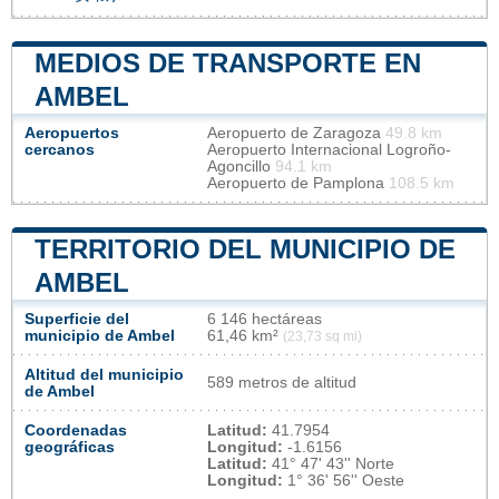
MEDIOS DE TRANSPORTE EN
AMBEL
Aeropuertos
Aeropuerto de Zaragoza
49.8 km
cercanos
Aeropuerto Internacional Logroño-
Agoncillo
94.1 km
Aeropuerto de Pamplona
108.5 km
TERRITORIO DEL MUNICIPIO DE
AMBEL
Superficie del
6 146 hectáreas
municipio de Ambel
61,46 km²
(23,73 sq mi)
Altitud del municipio
589 metros de altitud
de Ambel
Coordenadas
Latitud:
41.7954
geográficas
Longitud:
-1.6156
Latitud:
41° 47' 43'' Norte
Longitud:
1° 36' 56'' Oeste