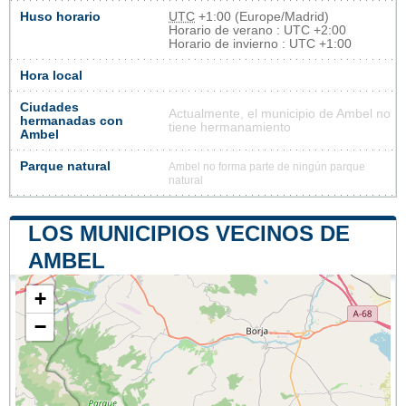
Huso horario
UTC
+1:00 (Europe/Madrid)
Horario de verano : UTC +2:00
Horario de invierno : UTC +1:00
Hora local
Ciudades
Actualmente, el municipio de Ambel no
hermanadas con
tiene hermanamiento
Ambel
Parque natural
Ambel no forma parte de ningún parque
natural
LOS MUNICIPIOS VECINOS DE
AMBEL
+
−