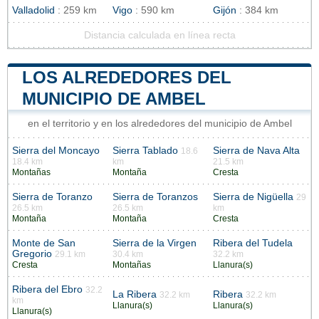
Valladolid
: 259 km
Vigo
: 590 km
Gijón
: 384 km
Distancia calculada en línea recta
LOS ALREDEDORES DEL
MUNICIPIO DE AMBEL
en el territorio y en los alrededores del municipio de Ambel
Sierra del Moncayo
Sierra Tablado
Sierra de Nava Alta
18.6
18.4 km
km
21.5 km
Montañas
Montaña
Cresta
Sierra de Toranzo
Sierra de Toranzos
Sierra de Nigüella
29
26.5 km
26.5 km
km
Montaña
Montaña
Cresta
Monte de San
Sierra de la Virgen
Ribera del Tudela
Gregorio
29.1 km
30.4 km
32.2 km
Cresta
Montañas
Llanura(s)
Ribera del Ebro
32.2
La Ribera
Ribera
32.2 km
32.2 km
km
Llanura(s)
Llanura(s)
Llanura(s)