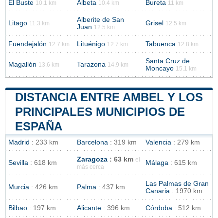
El Buste
Albeta
Bureta
10.1 km
10.4 km
11 km
Alberite de San
Litago
Grisel
11.3 km
12.5 km
Juan
12.5 km
Fuendejalón
Lituénigo
Tabuenca
12.7 km
12.7 km
12.8 km
Santa Cruz de
Magallón
Tarazona
13.6 km
14.9 km
Moncayo
15.1 km
DISTANCIA ENTRE AMBEL Y LOS
PRINCIPALES MUNICIPIOS DE
ESPAÑA
Madrid
: 233 km
Barcelona
: 319 km
Valencia
: 279 km
Zaragoza
: 63 km
el
Sevilla
: 618 km
Málaga
: 615 km
más cerca
Las Palmas de Gran
Murcia
: 426 km
Palma
: 437 km
Canaria
: 1970 km
Bilbao
: 197 km
Alicante
: 396 km
Córdoba
: 512 km