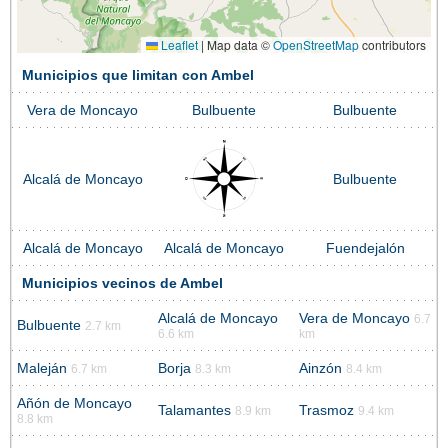
Leaflet
|
Map data ©
OpenStreetMap
contributors
Municipios que limitan con Ambel
Vera de Moncayo
Bulbuente
Bulbuente
Alcalá de Moncayo
Bulbuente
Alcalá de Moncayo
Alcalá de Moncayo
Fuendejalón
Municipios vecinos de Ambel
Alcalá de Moncayo
Vera de Moncayo
6.7
Bulbuente
2.7 km
6.6 km
km
Maleján
Borja
Ainzón
6.7 km
8.3 km
8.4 km
Añón de Moncayo
Talamantes
Trasmoz
8.9 km
9.4 km
8.8 km