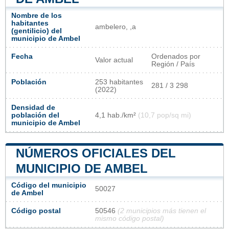
Nombre de los
habitantes
ambelero, ,a
(gentilicio) del
municipio de Ambel
Fecha
Ordenados por
Valor actual
Región / País
Población
253 habitantes
281 / 3 298
(2022)
Densidad de
población del
4,1 hab./km²
(10,7 pop/sq mi)
municipio de Ambel
NÚMEROS OFICIALES DEL
MUNICIPIO DE AMBEL
Código del municipio
50027
de Ambel
Código postal
50546
(2 municipios más tienen el
mismo código postal)