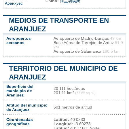
Chino:
阿兰胡埃斯
Аранхуес
MEDIOS DE TRANSPORTE EN
ARANJUEZ
Aeropuertos
Aeropuerto de Madrid-Barajas
49 km
cercanos
Base Aérea de Torrejón de Ardoz
51.9
km
Aeropuerto de Salamanca
190.5 km
TERRITORIO DEL MUNICIPIO DE
ARANJUEZ
Superficie del
20 111 hectáreas
municipio de
201,11 km²
(77,65 sq mi)
Aranjuez
Altitud del municipio
501 metros de altitud
de Aranjuez
Coordenadas
Latitud:
40.0333
geográficas
Longitud:
-3.60278
Latitud:
40° 1' 60'' Norte