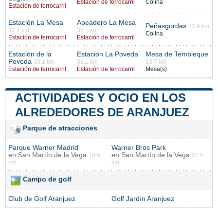
Estación de ferrocarril
Colina
Estación de ferrocarril
Estación La Mesa
Apeadero La Mesa
Peñasgordas
32.9 km
32.1 km
32.1 km
Colina
Estación de ferrocarril
Estación de ferrocarril
Estación de la
Estación La Poveda
Mesa de Tembleque
Poveda
33.1 km
33.1 km
33.7 km
Estación de ferrocarril
Estación de ferrocarril
Mesa(s)
ACTIVIDADES Y OCIO EN LOS
ALREDEDORES DE ARANJUEZ
Parque de atracciones
Parque Warner Madrid
Warner Bros Park
en
San Martín de la Vega
en
San Martín de la Vega
19.6
22.5
km
km
Campo de golf
Club de Golf Aranjuez
Golf Jardín Aranjuez