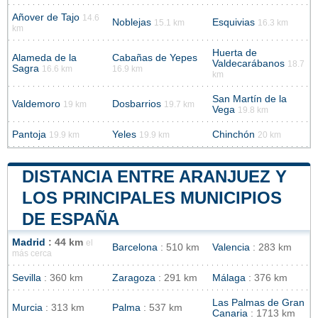
Añover de Tajo
14.6
Noblejas
Esquivias
15.1 km
16.3 km
km
Huerta de
Alameda de la
Cabañas de Yepes
Valdecarábanos
18.7
Sagra
16.6 km
16.9 km
km
San Martín de la
Valdemoro
Dosbarrios
19 km
19.7 km
Vega
19.8 km
Pantoja
Yeles
Chinchón
19.9 km
19.9 km
20 km
DISTANCIA ENTRE ARANJUEZ Y
LOS PRINCIPALES MUNICIPIOS
DE ESPAÑA
Madrid
: 44 km
el
Barcelona
: 510 km
Valencia
: 283 km
más cerca
Sevilla
: 360 km
Zaragoza
: 291 km
Málaga
: 376 km
Las Palmas de Gran
Murcia
: 313 km
Palma
: 537 km
Canaria
: 1713 km