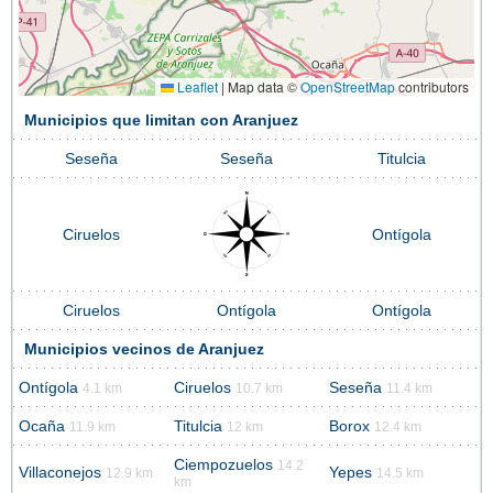
Leaflet
|
Map data ©
OpenStreetMap
contributors
Municipios que limitan con Aranjuez
Seseña
Seseña
Titulcia
Ciruelos
Ontígola
Ciruelos
Ontígola
Ontígola
Municipios vecinos de Aranjuez
Ontígola
Ciruelos
Seseña
4.1 km
10.7 km
11.4 km
Ocaña
Titulcia
Borox
11.9 km
12 km
12.4 km
Ciempozuelos
14.2
Villaconejos
Yepes
12.9 km
14.5 km
km