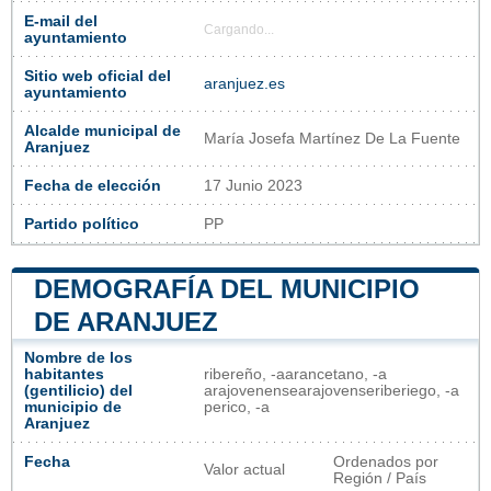
E-mail del
Cargando...
ayuntamiento
Sitio web oficial del
aranjuez.es
ayuntamiento
Alcalde municipal de
María Josefa Martínez De La Fuente
Aranjuez
Fecha de elección
17 Junio 2023
Partido político
PP
DEMOGRAFÍA DEL MUNICIPIO
DE ARANJUEZ
Nombre de los
habitantes
ribereño, -a​​arancetano, -a​​
(gentilicio) del
arajovenense​arajovense​riberiego, -a​
municipio de
perico, -a​​
Aranjuez
Fecha
Ordenados por
Valor actual
Región / País