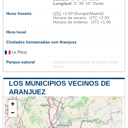
Longitud:
3° 36' 10'' Oeste
Huso horario
UTC
+1:00 (Europe/Madrid)
Horario de verano : UTC +2:00
Horario de invierno : UTC +1:00
Hora local
Ciudades hermanadas con Aranjuez
Le Pecq
Parque natural
Aranjuez no forma parte de ningún parque
natural
LOS MUNICIPIOS VECINOS DE
ARANJUEZ
+
−