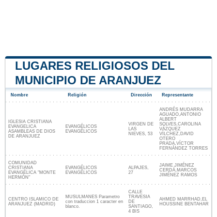
LUGARES RELIGIOSOS DEL
MUNICIPIO DE ARANJUEZ
Nombre
Religión
Dirección
Representante
ANDRÉS MUDARRA
AGUADO,ANTONIO
ALBERT
IGLESIA CRISTIANA
VIRGEN DE
SOLVES,CAROLINA
EVANGELICA
EVANGÉLICOS
LAS
VÁZQUEZ
ASAMBLEAS DE DIOS
EVANGÉLICOS
NIEVES, 53
VÍLCHEZ,DAVID
DE ARANJUEZ
OTERO
PRADA,VÍCTOR
FERNÁNDEZ TORRES
COMUNIDAD
JAIME JIMÉNEZ
CRISTIANA
EVANGÉLICOS
ALPAJES,
CERDÁ,MARCOS
EVANGÉLICA "MONTE
EVANGÉLICOS
27
JIMÉNEZ RAMOS
HERMÓN"
CALLE
MUSULMANES Parametro
TRAVESIA
CENTRO ISLAMICO DE
AHMED MARRHAD,EL
con traduccion 1 caracter en
DE
ARANJUEZ (MADRID)
HOUSSINE BENTAHAR
blanco.
SANTIAGO,
4 BIS