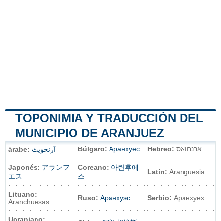
TOPONIMIA Y TRADUCCIÓN DEL
MUNICIPIO DE ARANJUEZ
Búlgaro:
Аранхуес
Hebreo:
ארנחואס
árabe:
آرنخويث
Japonés:
アランフ
Coreano:
아란후에
Latín:
Aranguesia
エス
스
Lituano:
Ruso:
Аранхуэс
Serbio:
Аранхуез
Aranchuesas
Ucraniano: