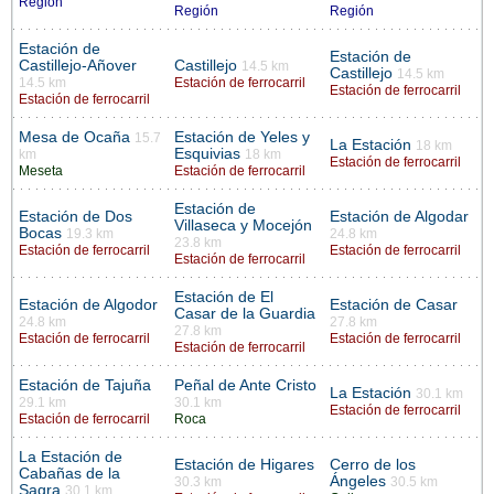
Región
Región
Región
Estación de
Estación de
Castillejo-Añover
Castillejo
14.5 km
Castillejo
14.5 km
14.5 km
Estación de ferrocarril
Estación de ferrocarril
Estación de ferrocarril
Mesa de Ocaña
Estación de Yeles y
15.7
La Estación
18 km
Esquivias
km
18 km
Estación de ferrocarril
Meseta
Estación de ferrocarril
Estación de
Estación de Dos
Estación de Algodar
Villaseca y Mocejón
Bocas
19.3 km
24.8 km
23.8 km
Estación de ferrocarril
Estación de ferrocarril
Estación de ferrocarril
Estación de El
Estación de Algodor
Estación de Casar
Casar de la Guardia
24.8 km
27.8 km
27.8 km
Estación de ferrocarril
Estación de ferrocarril
Estación de ferrocarril
Estación de Tajuña
Peñal de Ante Cristo
La Estación
30.1 km
29.1 km
30.1 km
Estación de ferrocarril
Estación de ferrocarril
Roca
La Estación de
Estación de Higares
Cerro de los
Cabañas de la
Ángeles
30.3 km
30.5 km
Sagra
30.1 km