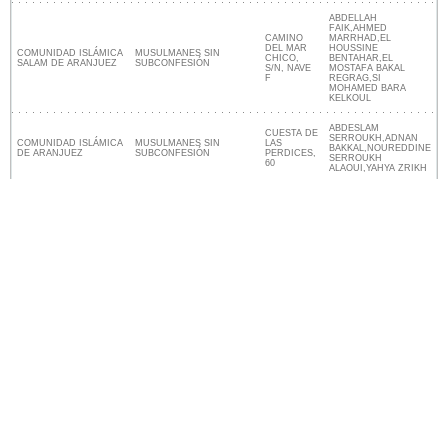
ABDELLAH
FAIK,AHMED
CAMINO
MARRHAD,EL
DEL MAR
HOUSSINE
COMUNIDAD ISLÁMICA
MUSULMANES SIN
CHICO,
BENTAHAR,EL
SALAM DE ARANJUEZ
SUBCONFESIÓN
S/N, NAVE
MOSTAFA BAKAL
F
REGRAG,SI
MOHAMED BARA
KELKOUL
ABDESLAM
CUESTA DE
SERROUKH,ADNAN
COMUNIDAD ISLÁMICA
MUSULMANES SIN
LAS
BAKKAL,NOUREDDINE
DE ARANJUEZ
SUBCONFESIÓN
PERDICES,
SERROUKH
60
ALAOUI,YAHYA ZRIKH
Más religiones
Lugares religiosos cerca de Aranjuez
Nuestro sitio no está afiliado ni patrocinado por
ninguna entidad gubernamental de España. Somos
una empresa independiente enfocada en brindar
información valiosa a los ciudadanos y residentes del
país.
Menciones legales
|
Actualizar los datos
|
Contacto
|
Ciudades y pueblos del mundo
| Copyright © 2026
ayuntamiento-espana.es Todos los derechos
reservados