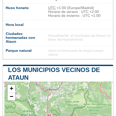
Huso horario
UTC
+1:00 (Europe/Madrid)
Horario de verano : UTC +2:00
Horario de invierno : UTC +1:00
Hora local
Ciudades
Actualmente, el municipio de Ataun no
hermanadas con
tiene hermanamiento
Ataun
Parque natural
Ataun no forma parte de ningún parque
natural
LOS MUNICIPIOS VECINOS DE
ATAUN
+
−