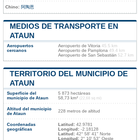
Chino:
阿陶恩
MEDIOS DE TRANSPORTE EN
ATAUN
Aeropuertos
Aeropuerto de Vitoria
45.5 km
cercanos
Aeropuerto de Pamplona
49.4 km
Aeropuerto de San Sebastián
52.7 km
TERRITORIO DEL MUNICIPIO DE
ATAUN
Superficie del
5 873 hectáreas
municipio de Ataun
58,73 km²
(22,68 sq mi)
Altitud del municipio
228 metros de altitud
de Ataun
Coordenadas
Latitud:
42.9781
geográficas
Longitud:
-2.18128
Latitud:
42° 58' 41'' Norte
Longitud:
2° 10' 53'' Oeste