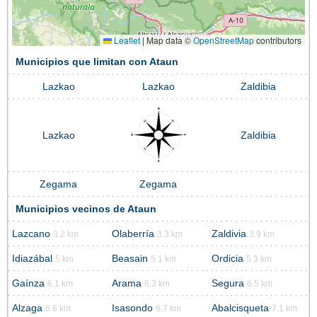
Leaflet
|
Map data ©
OpenStreetMap
contributors
Municipios que limitan con Ataun
Lazkao
Lazkao
Zaldibia
Lazkao
Zaldibia
Zegama
Zegama
Municipios vecinos de Ataun
Lazcano
Olaberría
Zaldivia
3.2 km
3.3 km
3.9 km
Idiazábal
Beasain
Ordicia
5 km
5.1 km
5.3 km
Gaínza
Arama
Segura
6.1 km
6.3 km
6.5 km
Alzaga
Isasondo
Abalcisqueta
6.6 km
6.7 km
7.1 km