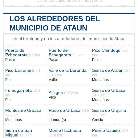
Distancia calculada en línea recta
LOS ALREDEDORES DEL
MUNICIPIO DE ATAUN
en el territorio y en los alrededores del municipio de Ataun
Puerto de
Puerto de
Pico Chindoqui
9.1
Echegarate
Echegarata
5.3 km
5.3 km
km
Pasar
Pasar
Pico
Pico Larrunarri
Valle de la Burunda
Sierra de Aralar
9.1
10.7
km
10.5 km
km
Pico
Valle
Montañas
Irumugarrieta
Sierra de Urbasa
12.3
Aitzgorri
12.8 km
km
14.7 km
Pico
Pico
Montañas
Montes de Urbasa
Raso de Urbasa
Sierra de Urquilla
16.6
14.7 km
km
16.8 km
Montañas
Llanura(s)
Cresta
Sierra de San
Monte Hachueta
Puerto Usaide
19.3
Miguel
17.8 km
17.8 km
km