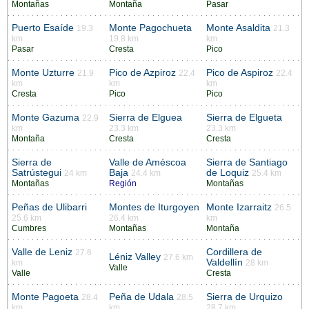
Montañas
Montaña
Pasar
Puerto Esaíde
Monte Pagochueta
Monte Asaldita
19.3
21.3
km
19.8 km
km
Pasar
Cresta
Pico
Monte Uzturre
Pico de Azpiroz
Pico de Aspiroz
21.9
22.4
22.4
km
km
km
Cresta
Pico
Pico
Monte Gazuma
Sierra de Elguea
Sierra de Elgueta
22.9
km
23.3 km
23.3 km
Montaña
Cresta
Cresta
Sierra de
Valle de Améscoa
Sierra de Santiago
Satrústegui
Baja
de Loquiz
24 km
24.4 km
25.4 km
Montañas
Región
Montañas
Peñas de Ulibarri
Montes de Iturgoyen
Monte Izarraitz
26.5
25.6 km
26.4 km
km
Cumbres
Montañas
Montaña
Valle de Leniz
Cordillera de
27.6
Léniz Valley
27.6 km
Valdellín
km
28 km
Valle
Valle
Cresta
Monte Pagoeta
Peña de Udala
Sierra de Urquizo
28.4
28.5
km
km
28.7 km