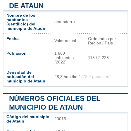
DE ATAUN
Nombre de los
habitantes
ataundarra
(gentilicio) del
municipio de Ataun
Fecha
Ordenados por
Valor actual
Región / País
Población
1 660
habitantes
115 / 2 223
(2022)
Densidad de
población del
28,3 hab./km²
(73,2 pop/sq mi)
municipio de Ataun
NÚMEROS OFICIALES DEL
MUNICIPIO DE ATAUN
Código del municipio
20015
de Ataun