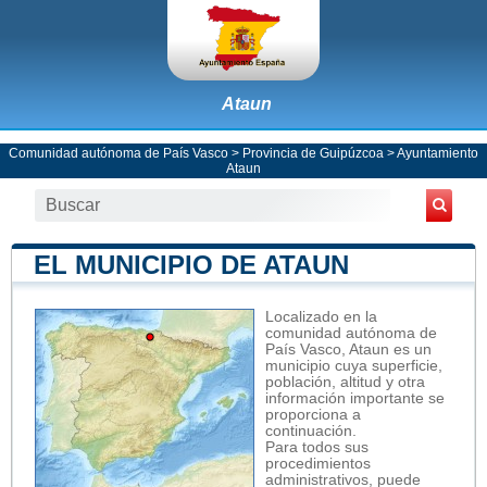
Ataun
Comunidad autónoma de País Vasco
>
Provincia de Guipúzcoa
>
Ayuntamiento
Ataun
EL MUNICIPIO DE ATAUN
Localizado en la
comunidad autónoma de
País Vasco, Ataun es un
municipio cuya superficie,
población, altitud y otra
información importante se
proporciona a
continuación.
Para todos sus
procedimientos
administrativos, puede