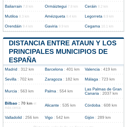
Baliarrain
Ormáiztegui
Ceráin
7.8 km
7.8 km
8.2 km
Mutiloa
Amézqueta
Legorreta
8.3 km
8.4 km
8.9 km
Orendáin
Gaviria
Cegama
9.4 km
9.9 km
10.1 km
DISTANCIA ENTRE ATAUN Y LOS
PRINCIPALES MUNICIPIOS DE
ESPAÑA
Madrid
: 312 km
Barcelona
: 401 km
Valencia
: 419 km
Sevilla
: 702 km
Zaragoza
: 182 km
Málaga
: 723 km
Las Palmas de Gran
Murcia
: 563 km
Palma
: 554 km
Canaria
: 2037 km
Bilbao
: 70 km
el
Alicante
: 535 km
Córdoba
: 608 km
más cerca
Valladolid
: 256 km
Vigo
: 542 km
Gijón
: 289 km