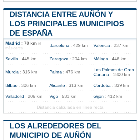
DISTANCIA ENTRE AUÑÓN Y
LOS PRINCIPALES MUNICIPIOS
DE ESPAÑA
Madrid
: 78 km
el
Barcelona
: 429 km
Valencia
: 237 km
más cerca
Sevilla
: 445 km
Zaragoza
: 204 km
Málaga
: 446 km
Las Palmas de Gran
Murcia
: 316 km
Palma
: 476 km
Canaria
: 1800 km
Bilbao
: 306 km
Alicante
: 313 km
Córdoba
: 339 km
Valladolid
: 206 km
Vigo
: 531 km
Gijón
: 412 km
Distancia calculada en línea recta
LOS ALREDEDORES DEL
MUNICIPIO DE AUÑÓN