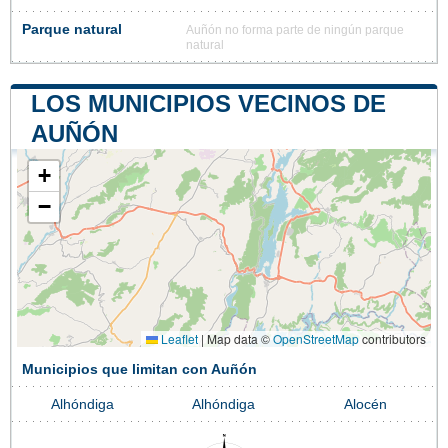
Parque natural
Auñón no forma parte de ningún parque
natural
LOS MUNICIPIOS VECINOS DE
AUÑÓN
+
−
Leaflet
|
Map data ©
OpenStreetMap
contributors
Municipios que limitan con Auñón
Alhóndiga
Alhóndiga
Alocén