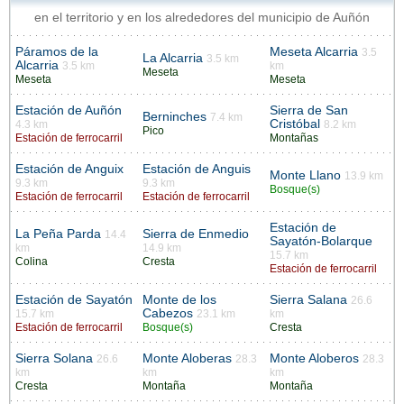
en el territorio y en los alrededores del municipio de Auñón
Páramos de la
Meseta Alcarria
3.5
La Alcarria
3.5 km
Alcarria
3.5 km
km
Meseta
Meseta
Meseta
Estación de Auñón
Sierra de San
Berninches
7.4 km
Cristóbal
4.3 km
8.2 km
Pico
Estación de ferrocarril
Montañas
Estación de Anguix
Estación de Anguis
Monte Llano
13.9 km
9.3 km
9.3 km
Bosque(s)
Estación de ferrocarril
Estación de ferrocarril
Estación de
La Peña Parda
Sierra de Enmedio
14.4
Sayatón-Bolarque
km
14.9 km
15.7 km
Colina
Cresta
Estación de ferrocarril
Estación de Sayatón
Monte de los
Sierra Salana
26.6
Cabezos
15.7 km
23.1 km
km
Estación de ferrocarril
Bosque(s)
Cresta
Sierra Solana
Monte Aloberas
Monte Aloberos
26.6
28.3
28.3
km
km
km
Cresta
Montaña
Montaña