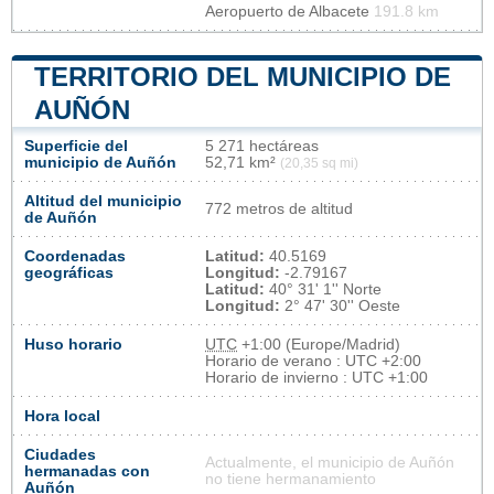
Aeropuerto de Albacete
191.8 km
TERRITORIO DEL MUNICIPIO DE
AUÑÓN
Superficie del
5 271 hectáreas
municipio de Auñón
52,71 km²
(20,35 sq mi)
Altitud del municipio
772 metros de altitud
de Auñón
Coordenadas
Latitud:
40.5169
geográficas
Longitud:
-2.79167
Latitud:
40° 31' 1'' Norte
Longitud:
2° 47' 30'' Oeste
Huso horario
UTC
+1:00 (Europe/Madrid)
Horario de verano : UTC +2:00
Horario de invierno : UTC +1:00
Hora local
Ciudades
Actualmente, el municipio de Auñón
hermanadas con
no tiene hermanamiento
Auñón