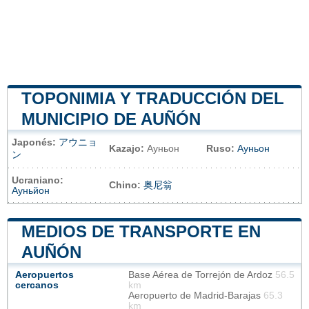
TOPONIMIA Y TRADUCCIÓN DEL
MUNICIPIO DE AUÑÓN
Japonés:
アウニョ
Kazajo:
Ауньон
Ruso:
Ауньон
ン
Ucraniano:
Chino:
奥尼翁
Ауньйон
MEDIOS DE TRANSPORTE EN
AUÑÓN
Aeropuertos
Base Aérea de Torrejón de Ardoz
56.5
cercanos
km
Aeropuerto de Madrid-Barajas
65.3
km