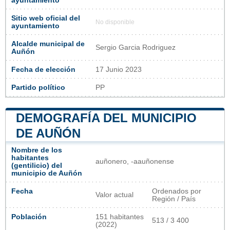
ayuntamiento
Sitio web oficial del
No disponible
ayuntamiento
Alcalde municipal de
Sergio Garcia Rodriguez
Auñón
Fecha de elección
17 Junio 2023
Partido político
PP
DEMOGRAFÍA DEL MUNICIPIO
DE AUÑÓN
Nombre de los
habitantes
auñonero, -aauñonense
(gentilicio) del
municipio de Auñón
Fecha
Ordenados por
Valor actual
Región / País
Población
151 habitantes
513 / 3 400
(2022)