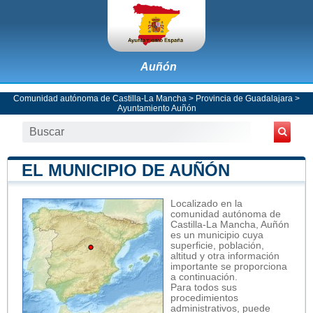
Auñón
Comunidad autónoma de Castilla-La Mancha
>
Provincia de Guadalajara
>
Ayuntamiento Auñón
EL MUNICIPIO DE AUÑÓN
Localizado en la
comunidad autónoma de
Castilla-La Mancha, Auñón
es un municipio cuya
superficie, población,
altitud y otra información
importante se proporciona
a continuación.
Para todos sus
procedimientos
administrativos, puede