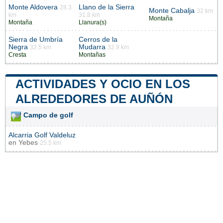
Monte Aldovera
Llano de la Sierra
28.3
Monte Cabalja
32 km
km
31.8 km
Montaña
Montaña
Llanura(s)
Sierra de Umbría
Cerros de la
Negra
Mudarra
32.5 km
32.9 km
Cresta
Montañas
ACTIVIDADES Y OCIO EN LOS
ALREDEDORES DE AUÑÓN
Campo de golf
Alcarria Golf Valdeluz
en
Yebes
25.5 km