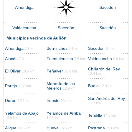
Alhóndiga
Sacedón
Valdeconcha
Sacedón
Sacedón
Municipios vecinos de Auñón
Alhóndiga
Berninches
Sacedón
2.8 km
6.1 km
6.4 km
Alocén
Fuentelencina
Valdeconcha
7.3 km
7.5 km
9.8 km
Chillarón del Rey
El Olivar
Peñalver
10.6 km
10.8 km
12.4 km
Moratilla de los
Pareja
Budia
12.8 km
12.9 km
Meleros
12.9 km
San Andrés del Rey
Durón
Irueste
13.1 km
13.4 km
13.7 km
Yélamos de Abajo
Yélamos de Arriba
Tendilla
14.5 km
13.8 km
14.3 km
Alique
Hueva
Pastrana
14.6 km
15.5 km
15.6 km