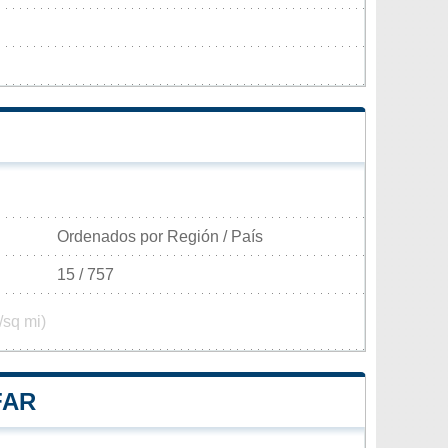
Ordenados por Región / País
15 / 757
/sq mi)
FAR