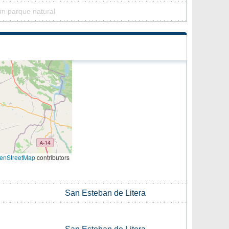
ún parque natural
enStreetMap
contributors
San Esteban de Litera