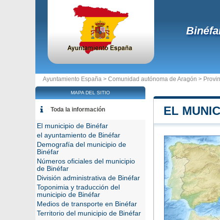
Binéfa
Ayuntamiento España >
Comunidad autónoma de Aragón
>
Provi
MAPA DEL SITIO
EL MUNIC
Toda la información
El municipio de Binéfar
el ayuntamiento de Binéfar
Demografía del municipio de
Binéfar
Números oficiales del municipio
de Binéfar
División administrativa de Binéfar
Toponimia y traducción del
municipio de Binéfar
Medios de transporte en Binéfar
Territorio del municipio de Binéfar