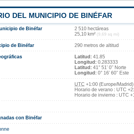
IO DEL MUNICIPIO DE BINÉFAR
unicipio de Binéfar
2 510 hectáreas
25,10 km²
(9,69 sq mi)
cipio de Binéfar
290 metros de altitud
ográficas
Latitud:
41.85
Longitud:
0.283333
Latitud:
41° 51' 0'' Norte
Longitud:
0° 16' 60'' Este
UTC
+1:00 (Europe/Madrid)
Horario de verano : UTC +2
Horario de invierno : UTC +
nadas con Binéfar
onne