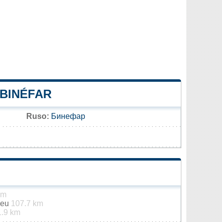
 BINÉFAR
Ruso:
Бинефар
km
Seu
107.7 km
1.9 km