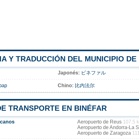
A Y TRADUCCIÓN DEL MUNICIPIO DE
Japonés:
ビネファル
фар
Chino:
比内法尔
DE TRANSPORTE EN BINÉFAR
rcanos
Aeropuerto de Reus
107.5 
Aeropuerto de Andorra-La 
Aeropuerto de Zaragoza
11