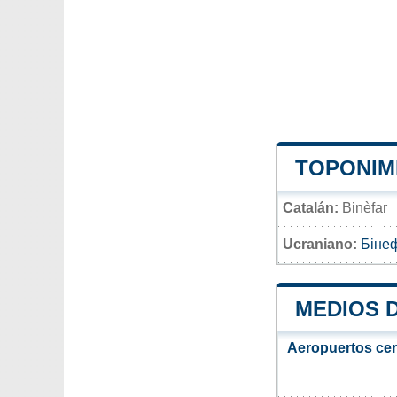
TOPONIMI
Catalán:
Binèfar
Ucraniano:
Біне
MEDIOS 
Aeropuertos ce