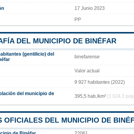
ón
17 Junio 2023
PP
FÍA DEL MUNICIPIO DE BINÉFAR
bitantes (gentilicio) del
binefarense
néfar
Valor actual
9 927 habitantes (2022)
lación del municipio de
395,5 hab./km²
(1 024,3 pop
OFICIALES DEL MUNICIPIO DE BINÉ
cipio de Binéfar
22061