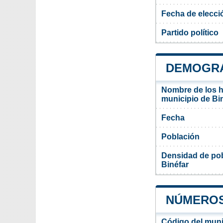
Fecha de elecci
Partido político
DEMOGRA
Nombre de los ha
municipio de Bi
Fecha
Población
Densidad de pob
Binéfar
NÚMEROS 
Código del muni