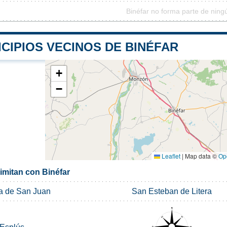
Binéfar no forma parte de ning
CIPIOS VECINOS DE BINÉFAR
+
−
Leaflet
|
Map data ©
Op
imitan con Binéfar
a de San Juan
San Esteban de Litera