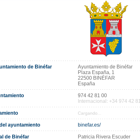
yuntamiento de Binéfar
Ayuntamiento de Binéfar
Plaza España, 1
22500 BINÉFAR
España
untamiento
974 42 81 00
Internacional: +34 974 42 8
tamiento
Cargando...
l del ayuntamiento
binefar.es/
l de Binéfar
Patricia Rivera Escuder