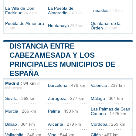
La Villa de Don
La Puebla de
Tribaldos
24.6 km
Fadrique
Almoradiel
24.2 km
24.3 km
Puebla de Almenara
Quintanar de la
Hontanaya
25.5 km
Orden
25 km
25.6 km
DISTANCIA ENTRE
CABEZAMESADA Y LOS
PRINCIPALES MUNICIPIOS DE
ESPAÑA
Madrid
: 84 km
el
Barcelona
: 479 km
Valencia
: 237 km
más cerca
Sevilla
: 369 km
Zaragoza
: 277 km
Málaga
: 364 km
Las Palmas de Gran
Murcia
: 266 km
Palma
: 493 km
Canaria
: 1725 km
Bilbao
: 384 km
Alicante
: 279 km
Córdoba
: 259 km
Valladolid
: 246 km
Vigo
: 544 km
Gijón
: 467 km