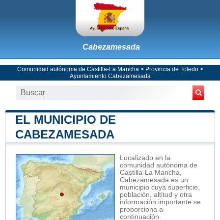
Cabezamesada
Comunidad autónoma de Castilla-La Mancha
>
Provincia de Toledo
>
Ayuntamiento Cabezamesada
EL MUNICIPIO DE
CABEZAMESADA
Localizado en la
comunidad autónoma de
Castilla-La Mancha,
Cabezamesada es un
municipio cuya superficie,
población, altitud y otra
información importante se
proporciona a
continuación.