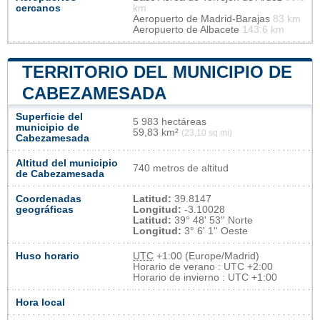
cercanos
km
Aeropuerto de Madrid-Barajas
83 km
Aeropuerto de Albacete
143.6 km
TERRITORIO DEL MUNICIPIO DE
CABEZAMESADA
Superficie del
5 983 hectáreas
municipio de
59,83 km²
(23,10 sq mi)
Cabezamesada
Altitud del municipio
740 metros de altitud
de Cabezamesada
Coordenadas
Latitud:
39.8147
geográficas
Longitud:
-3.10028
Latitud:
39° 48' 53'' Norte
Longitud:
3° 6' 1'' Oeste
Huso horario
UTC
+1:00 (Europe/Madrid)
Horario de verano : UTC +2:00
Horario de invierno : UTC +1:00
Hora local