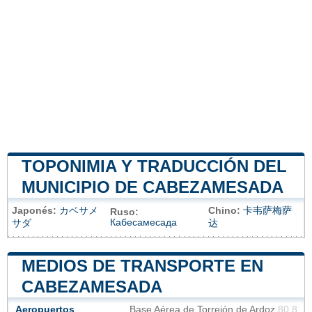
TOPONIMIA Y TRADUCCIÓN DEL
MUNICIPIO DE CABEZAMESADA
Japonés:
カベサメ
Chino:
卡韦萨梅萨
Ruso:
Кабесамесада
サダ
达
MEDIOS DE TRANSPORTE EN
CABEZAMESADA
Aeropuertos
Base Aérea de Torrejón de Ardoz
80.8