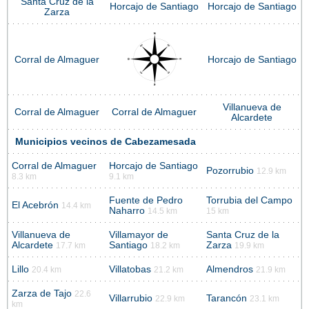
Santa Cruz de la
Horcajo de Santiago
Horcajo de Santiago
Zarza
Corral de Almaguer
Horcajo de Santiago
Villanueva de
Corral de Almaguer
Corral de Almaguer
Alcardete
Municipios vecinos de Cabezamesada
Corral de Almaguer
Horcajo de Santiago
Pozorrubio
12.9 km
8.3 km
9.1 km
Fuente de Pedro
Torrubia del Campo
El Acebrón
14.4 km
Naharro
14.5 km
15 km
Villanueva de
Villamayor de
Santa Cruz de la
Alcardete
Santiago
Zarza
17.7 km
18.2 km
19.9 km
Lillo
Villatobas
Almendros
20.4 km
21.2 km
21.9 km
Zarza de Tajo
22.6
Villarrubio
Tarancón
22.9 km
23.1 km
km