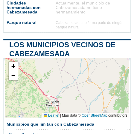
Ciudades
Actualmente, el municipio de
hermanadas con
Cabezamesada no tiene
Cabezamesada
hermanamiento
Parque natural
Cabezamesada no forma parte de ningún
parque natural
LOS MUNICIPIOS VECINOS DE
CABEZAMESADA
+
−
Leaflet
|
Map data ©
OpenStreetMap
contributors
Municipios que limitan con Cabezamesada