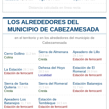
Distancia calculada en línea recta
LOS ALREDEDORES DEL
MUNICIPIO DE CABEZAMESADA
en el territorio y en los alrededores del municipio de
Cabezamesada
Sierra de Almenara
Apeadero de Lillo
Cerro Gollino
11.2 km
23.5 km
28.1 km
Colina
Cresta
Estación de ferrocarril
Dehesa del Hoyo
Estación de El
La Estación
28.1 km
Romeral
28.5 km
29.9 km
Estación de ferrocarril
Localidad
Estación de ferrocarril
Sierra de Santa
Sierra del Romeral
Estación Batanejos
Quiteria
30.7 km
31.5 km
31.7 km
Cresta
Cresta
Estación de ferrocarril
Apeadero Los
Estación de
Batanejos
Tembleque
31.7 km
34.5 km
Estación de ferrocarril
Estación de ferrocarril