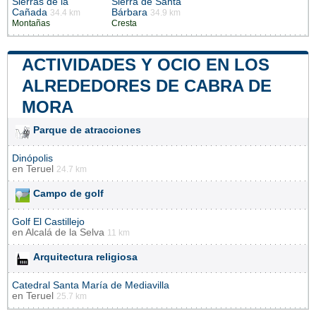
Sierras de la
Sierra de Santa
Cañada
Bárbara
34.4 km
34.9 km
Montañas
Cresta
ACTIVIDADES Y OCIO EN LOS
ALREDEDORES DE CABRA DE
MORA
Parque de atracciones
Dinópolis
en
Teruel
24.7 km
Campo de golf
Golf El Castillejo
en
Alcalá de la Selva
11 km
Arquitectura religiosa
Catedral Santa María de Mediavilla
en
Teruel
25.7 km