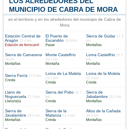
LOS ALREDEDORES DEL
MUNICIPIO DE CABRA DE MORA
en el territorio y en los alrededores del municipio de Cabra de
Mora
Estación Central de
El Puerto de
Sierra de Gúdar
17.3
Aragón
Escandón
15.4 km
16.8 km
km
Estación de ferrocarril
Pasar
Montañas
Sierra de Camarena
Monte Castelfrío
Loma Castelfrio
20.7
18 km
20.7 km
km
Montañas
Montaña
Montaña
Loma de La Maleta
Loma de la Moleta
Sierra Ferriz
22.6 km
23.3 km
23.3 km
Cresta
Cresta
Cresta
Llano de
Sierra del Pobo
Sierra de
26.7
Nogueruela
Jabalambre
25.3 km
km
29.2 km
Llanura(s)
Cresta
Montañas
Sierra de
Sierra de la
Altos de la Cañada
Javalambre
Matanza
29.2 km
31.4 km
34.4 km
Montañas
Cresta
Montañas