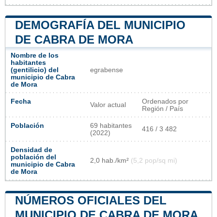
DEMOGRAFÍA DEL MUNICIPIO
DE CABRA DE MORA
Nombre de los
habitantes
(gentilicio) del
egrabense
municipio de Cabra
de Mora
Fecha
Ordenados por
Valor actual
Región / País
Población
69 habitantes
416 / 3 482
(2022)
Densidad de
población del
2,0 hab./km²
(5,2 pop/sq mi)
municipio de Cabra
de Mora
NÚMEROS OFICIALES DEL
MUNICIPIO DE CABRA DE MORA