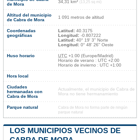
34,31 km²
(13,25 sq mi)
de Mora
Altitud del municipio
1 091 metros de altitud
de Cabra de Mora
Coordenadas
Latitud:
40.3175
geográficas
Longitud:
-0.807222
Latitud:
40° 19' 3'' Norte
Longitud:
0° 48' 26'' Oeste
Huso horario
UTC
+1:00 (Europe/Madrid)
Horario de verano : UTC +2:00
Horario de invierno : UTC +1:00
Hora local
Ciudades
Actualmente, el municipio de Cabra de
hermanadas con
Mora no tiene hermanamiento
Cabra de Mora
Parque natural
Cabra de Mora no forma parte de ningún
parque natural
LOS MUNICIPIOS VECINOS DE
CABRA DE MORA