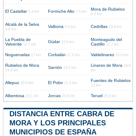
Mora de Rubielos
El Castellar
Formiche Alto
5.4 km
7.4 km
8.5 km
Alcalá de la Selva
Valbona
Cedrillas
9.8 km
13.8 km
9.6 km
La Puebla de
Monteagudo del
Gúdar
15.6 km
Valverde
Castillo
14.7 km
15.7 km
Nogueruelas
Corbalán
Valdelinares
17 km
17.9 km
18.9 km
Rubielos de Mora
Linares de Mora
19.8
Sarrión
19.5 km
19.4 km
km
Fuentes de Rubielos
Allepuz
El Pobo
20.6 km
21.8 km
23 km
Albentosa
Jorcas
Teruel
24.1 km
25.6 km
25.6 km
DISTANCIA ENTRE CABRA DE
MORA Y LOS PRINCIPALES
MUNICIPIOS DE ESPAÑA