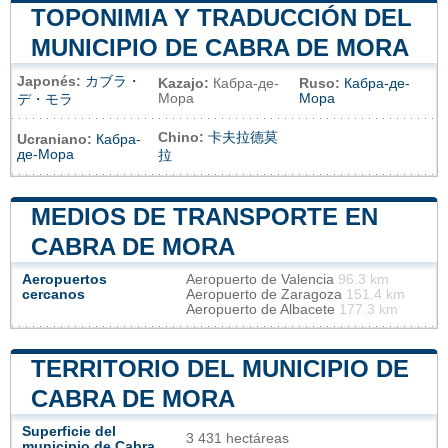
TOPONIMIA Y TRADUCCIÓN DEL
MUNICIPIO DE CABRA DE MORA
Japonés:
カブラ・
Kazajo:
Кабра-де-
Ruso:
Кабра-де-
Мора
Мора
デ・モラ
Chino:
卡夫拉德莫
Ucraniano:
Кабра-
де-Мора
拉
MEDIOS DE TRANSPORTE EN
CABRA DE MORA
Aeropuertos
Aeropuerto de Valencia
96.3 km
cercanos
Aeropuerto de Zaragoza
151.4 km
Aeropuerto de Albacete
177.3 km
TERRITORIO DEL MUNICIPIO DE
CABRA DE MORA
Superficie del
3 431 hectáreas
municipio de Cabra