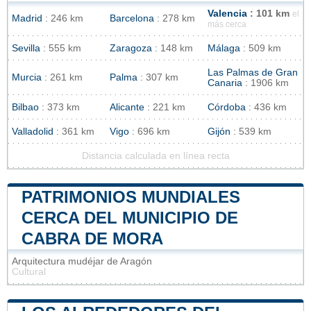
Valencia
: 101 km
el
Madrid
: 246 km
Barcelona
: 278 km
más cerca
Sevilla
: 555 km
Zaragoza
: 148 km
Málaga
: 509 km
Las Palmas de Gran
Murcia
: 261 km
Palma
: 307 km
Canaria
: 1906 km
Bilbao
: 373 km
Alicante
: 221 km
Córdoba
: 436 km
Valladolid
: 361 km
Vigo
: 696 km
Gijón
: 539 km
Distancia calculada en línea recta
PATRIMONIOS MUNDIALES
CERCA DEL MUNICIPIO DE
CABRA DE MORA
Arquitectura mudéjar de Aragón
Cultural