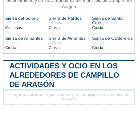
en el territorio y en los alrededores del municipio de Campillo de
Aragón
Sierra del Solorio
Sierra de Pardos
Sierra de Santa
Cruz
13.9 km
15.5 km
19 km
Montañas
Cresta
Cresta
Sierra de Armantes
Sierra de Almantes
Sierra de Caldereros
30.5 km
30.5 km
31.8 km
Cresta
Cresta
Cresta
ACTIVIDADES Y OCIO EN LOS
ALREDEDORES DE CAMPILLO
DE ARAGÓN
Ninguna actividad registrada para el municipio de Campillo de
Aragón