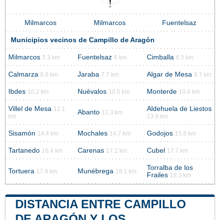
Milmarcos
Milmarcos
Fuentelsaz
Municipios vecinos de Campillo de Aragón
Milmarcos
Fuentelsaz
Cimballa
5.3 km
6 km
6.5 km
Calmarza
Jaraba
Algar de Mesa
6.6 km
7.7 km
9.7 km
Ibdes
Nuévalos
Monterde
10.2 km
10.5 km
10.6 km
Villel de Mesa
Aldehuela de Liestos
12.1
Abanto
12.3 km
km
13.9 km
Sisamón
Mochales
Godojos
14.4 km
14.7 km
15.8 km
Tartanedo
Carenas
Cubel
16.4 km
17.2 km
17.7 km
Torralba de los
Tortuera
Munébrega
17.8 km
18.1 km
Frailes
18.3 km
DISTANCIA ENTRE CAMPILLO
DE ARAGÓN Y LOS