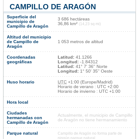
CAMPILLO DE ARAGÓN
Superficie del
3 686 hectáreas
municipio de
36,86 km²
(14,23 sq mi)
Campillo de Aragón
Altitud del municipio
de Campillo de
1 053 metros de altitud
Aragón
Coordenadas
Latitud:
41.1266
geográficas
Longitud:
-1.84312
Latitud:
41° 7' 36'' Norte
Longitud:
1° 50' 35'' Oeste
Huso horario
UTC
+1:00 (Europe/Madrid)
Horario de verano : UTC +2:00
Horario de invierno : UTC +1:00
Hora local
Ciudades
Actualmente, el municipio de Campillo
hermanadas con
de Aragón no tiene hermanamiento
Campillo de Aragón
Parque natural
Campillo de Aragón no forma parte de
ningún parque natural