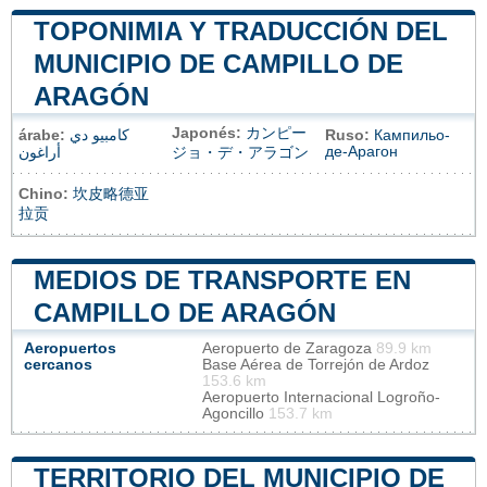
TOPONIMIA Y TRADUCCIÓN DEL
MUNICIPIO DE CAMPILLO DE
ARAGÓN
Japonés:
カンピー
árabe:
كامبيو دي
Ruso:
Кампильо-
де-Арагон
أراغون
ジョ・デ・アラゴン
Chino:
坎皮略德亚
拉贡
MEDIOS DE TRANSPORTE EN
CAMPILLO DE ARAGÓN
Aeropuertos
Aeropuerto de Zaragoza
89.9 km
cercanos
Base Aérea de Torrejón de Ardoz
153.6 km
Aeropuerto Internacional Logroño-
Agoncillo
153.7 km
TERRITORIO DEL MUNICIPIO DE