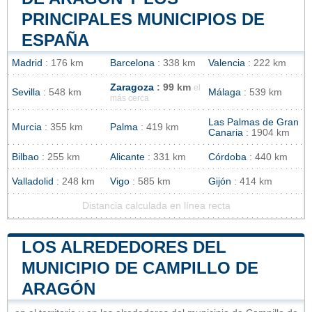
PRINCIPALES MUNICIPIOS DE
ESPAÑA
Madrid
: 176 km
Barcelona
: 338 km
Valencia
: 222 km
Zaragoza
: 99 km
el
Sevilla
: 548 km
Málaga
: 539 km
más cerca
Las Palmas de Gran
Murcia
: 355 km
Palma
: 419 km
Canaria
: 1904 km
Bilbao
: 255 km
Alicante
: 331 km
Córdoba
: 440 km
Valladolid
: 248 km
Vigo
: 585 km
Gijón
: 414 km
Distancia calculada en línea recta
LOS ALREDEDORES DEL
MUNICIPIO DE CAMPILLO DE
ARAGÓN