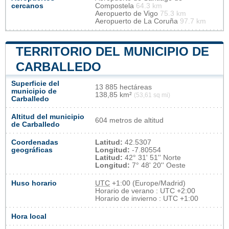
cercanos
Compostela
64.3 km
Aeropuerto de Vigo
75.3 km
Aeropuerto de La Coruña
97.7 km
TERRITORIO DEL MUNICIPIO DE
CARBALLEDO
Superficie del
13 885 hectáreas
municipio de
138,85 km²
(53,61 sq mi)
Carballedo
Altitud del municipio
604 metros de altitud
de Carballedo
Coordenadas
Latitud:
42.5307
geográficas
Longitud:
-7.80554
Latitud:
42° 31' 51'' Norte
Longitud:
7° 48' 20'' Oeste
Huso horario
UTC
+1:00 (Europe/Madrid)
Horario de verano : UTC +2:00
Horario de invierno : UTC +1:00
Hora local