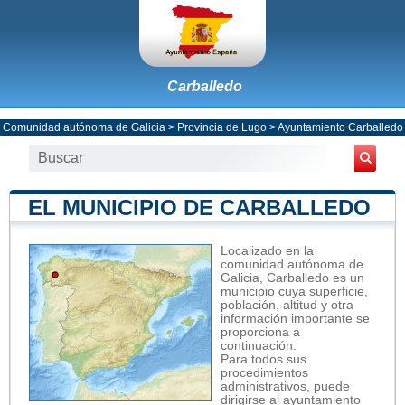
Carballedo
Comunidad autónoma de Galicia
>
Provincia de Lugo
>
Ayuntamiento Carballedo
EL MUNICIPIO DE CARBALLEDO
Localizado en la
comunidad autónoma de
Galicia, Carballedo es un
municipio cuya superficie,
población, altitud y otra
información importante se
proporciona a
continuación.
Para todos sus
procedimientos
administrativos, puede
dirigirse al ayuntamiento