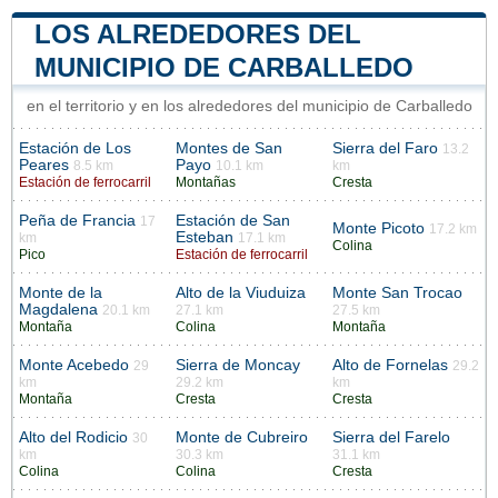
LOS ALREDEDORES DEL
MUNICIPIO DE CARBALLEDO
en el territorio y en los alrededores del municipio de Carballedo
Estación de Los
Montes de San
Sierra del Faro
13.2
Peares
Payo
8.5 km
10.1 km
km
Estación de ferrocarril
Montañas
Cresta
Peña de Francia
Estación de San
17
Monte Picoto
17.2 km
Esteban
km
17.1 km
Colina
Pico
Estación de ferrocarril
Monte de la
Alto de la Viuduiza
Monte San Trocao
Magdalena
20.1 km
27.1 km
27.5 km
Montaña
Colina
Montaña
Monte Acebedo
Sierra de Moncay
Alto de Fornelas
29
29.2
km
29.2 km
km
Montaña
Cresta
Cresta
Alto del Rodicio
Monte de Cubreiro
Sierra del Farelo
30
km
30.3 km
31.1 km
Colina
Colina
Cresta