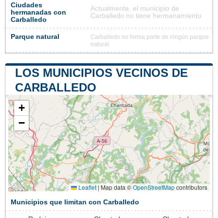
Ciudades
Actualmente, el municipio de
hermanadas con
Carballedo no tiene hermanamiento
Carballedo
Parque natural
Carballedo no forma parte de ningún parque
natural
LOS MUNICIPIOS VECINOS DE
CARBALLEDO
+
−
Leaflet
|
Map data ©
OpenStreetMap
contributors
Municipios que limitan con Carballedo