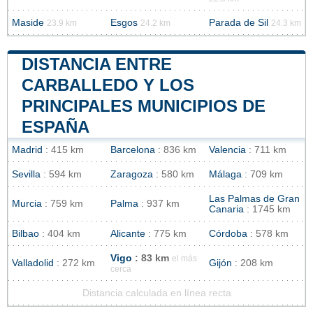
Maside
Esgos
Parada de Sil
23.9 km
24.2 km
24.3 km
DISTANCIA ENTRE
CARBALLEDO Y LOS
PRINCIPALES MUNICIPIOS DE
ESPAÑA
Madrid
: 415 km
Barcelona
: 836 km
Valencia
: 711 km
Sevilla
: 594 km
Zaragoza
: 580 km
Málaga
: 709 km
Las Palmas de Gran
Murcia
: 759 km
Palma
: 937 km
Canaria
: 1745 km
Bilbao
: 404 km
Alicante
: 775 km
Córdoba
: 578 km
Vigo
: 83 km
el más
Valladolid
: 272 km
Gijón
: 208 km
cerca
Distancia calculada en línea recta