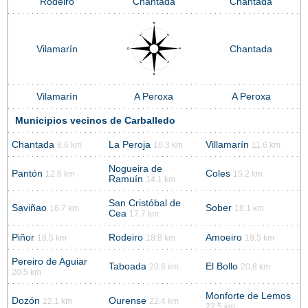
Rodeiro
Chantada
Chantada
Vilamarín
Chantada
Vilamarín
A Peroxa
A Peroxa
Municipios vecinos de Carballedo
Chantada
La Peroja
Villamarín
8.6 km
10.3 km
11.6 km
Nogueira de
Pantón
Coles
12.6 km
15.2 km
Ramuín
14.1 km
San Cristóbal de
Saviñao
Sober
16.7 km
18.1 km
Cea
17.7 km
Piñor
Rodeiro
Amoeiro
18.5 km
18.8 km
19.5 km
Pereiro de Aguiar
Taboada
El Bollo
20.6 km
20.8 km
20.5 km
Monforte de Lemos
Dozón
Ourense
22.1 km
22.4 km
22.5 km