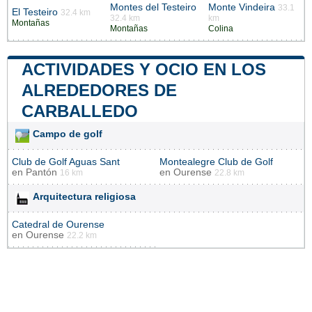
Montes del Testeiro
Monte Vindeira
33.1
El Testeiro
32.4 km
32.4 km
km
Montañas
Montañas
Colina
ACTIVIDADES Y OCIO EN LOS
ALREDEDORES DE
CARBALLEDO
Campo de golf
Club de Golf Aguas Sant
Montealegre Club de Golf
en
Pantón
en
Ourense
16 km
22.8 km
Arquitectura religiosa
Catedral de Ourense
en
Ourense
22.2 km