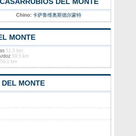
E CASARRUBIOS DEL MONTE
Chino:
卡萨鲁维奥斯德尔蒙特
EL MONTE
jas
51.5 km
 Ardoz
59.5 km
50.1 km
S DEL MONTE