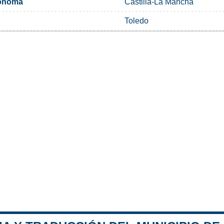
ónoma
Castilla-La Mancha
Toledo