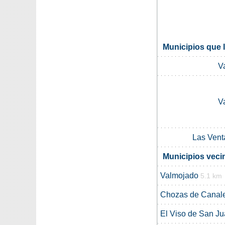
Municipios que 
V
V
Las Vent
Municipios veci
Valmojado
5.1 km
Chozas de Canal
El Viso de San J