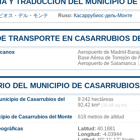
IA Y TRADUCCIÓN DEL MUNICIPIO D
ビオス・デル・モンテ
Ruso:
Касаррубиос-дель-Монте
DE TRANSPORTE EN CASARRUBIOS D
rcanos
Aeropuerto de Madrid-Bara
Base Aérea de Torrejón de
Aeropuerto de Salamanca
1
RIO DEL MUNICIPIO DE CASARRUBIO
unicipio de Casarrubios del
9 242 hectáreas
92,42 km²
(35,68 sq mi)
cipio de Casarrubios del Monte
618 metros de altitud
ográficas
Latitud:
40.1881
Longitud:
-4.03944
Latitud:
40° 11' 17'' Norte