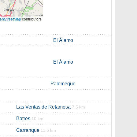
enStreetMap
contributors
El Álamo
El Álamo
Palomeque
Las Ventas de Retamosa
7.5 km
Batres
10 km
Carranque
11.6 km