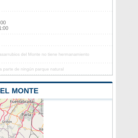
:00
1:00
Casarrubios del Monte no tiene hermanamiento
a parte de ningún parque natural
DEL MONTE