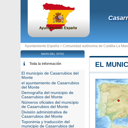
Casarr
Ayuntamiento España >
Comunidad autónoma de Castilla-La Ma
MAPA DEL SITIO
EL MUNI
Toda la información
El municipio de Casarrubios del
Monte
el ayuntamiento de Casarrubios
del Monte
Demografía del municipio de
Casarrubios del Monte
Números oficiales del municipio
de Casarrubios del Monte
División administrativa de
Casarrubios del Monte
Toponimia y traducción del
municipio de Casarrubios del