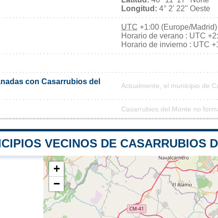
Longitud:
4° 2' 22'' Oeste
UTC
+1:00 (Europe/Madrid)
Horario de verano : UTC +2
Horario de invierno : UTC +
nadas con Casarrubios del
Actualmente, el municipio de 
Casarrubios del Monte no form
ICIPIOS VECINOS DE CASARRUBIOS 
+
−