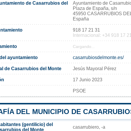
yuntamiento de Casarrubios del
Ayuntamiento de Casarrubi
Plaza de España, s/n
45950 CASARRUBIOS DE
España
untamiento
918 17 21 31
Internacional: +34 918 17 2
tamiento
Cargando...
l del ayuntamiento
casarrubiosdelmonte.es/
al de Casarrubios del Monte
Jesús Mayoral Pérez
ón
17 Junio 2023
PSOE
FÍA DEL MUNICIPIO DE CASARRUBIO
bitantes (gentilicio) del
casarrubiero, -a
sarrubios del Monte