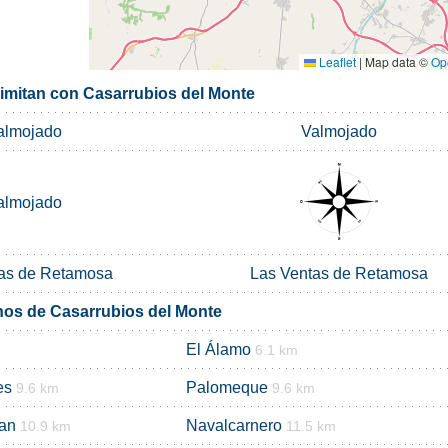
Leaflet
|
Map data ©
Op
limitan con Casarrubios del Monte
almojado
Valmojado
almojado
as de Retamosa
Las Ventas de Retamosa
nos de Casarrubios del Monte
El Álamo
6.1 km
es
Palomeque
9.6 km
9.6 km
uan
Navalcarnero
10.9 km
11.5 km