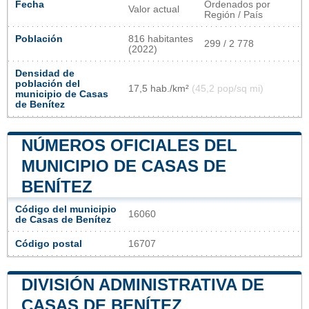
Fecha
Ordenados por
Valor actual
Región / País
Población
816 habitantes
299 / 2 778
(2022)
Densidad de
población del
17,5 hab./km²
(45,2 pop/sq mi)
municipio de Casas
de Benítez
NÚMEROS OFICIALES DEL
MUNICIPIO DE CASAS DE
BENÍTEZ
Código del municipio
16060
de Casas de Benítez
Código postal
16707
DIVISIÓN ADMINISTRATIVA DE
CASAS DE BENÍTEZ