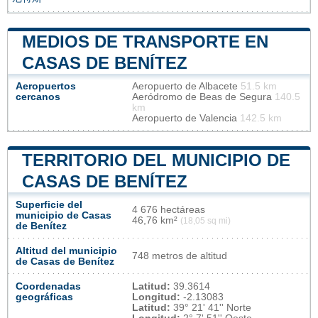
MEDIOS DE TRANSPORTE EN
CASAS DE BENÍTEZ
Aeropuertos
Aeropuerto de Albacete
51.5 km
cercanos
Aeródromo de Beas de Segura
140.5
km
Aeropuerto de Valencia
142.5 km
TERRITORIO DEL MUNICIPIO DE
CASAS DE BENÍTEZ
Superficie del
4 676 hectáreas
municipio de Casas
46,76 km²
(18,05 sq mi)
de Benítez
Altitud del municipio
748 metros de altitud
de Casas de Benítez
Coordenadas
Latitud:
39.3614
geográficas
Longitud:
-2.13083
Latitud:
39° 21' 41'' Norte