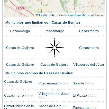
Leaflet
|
Map data ©
OpenStreetMap
contributors
Municipios que limitan con Casas de Benítez
Pozoamargo
Pozoamargo
Casasimarro
Casas de Guijarro
Casasimarro
Casas de Guijarro
Casas de Guijarro
Villalgordo del Júcar
Municipios vecinos de Casas de Benítez
Casas de Guijarro
Pozoamargo
Sisante
5.8 km
8.3 km
3.3 km
Villalgordo del Júcar
Casasimarro
El Picazo
8.8 km
10.2 km
9.3 km
Pozorrubielos de la
Casas de Haro
12.6
Fuensanta
14 km