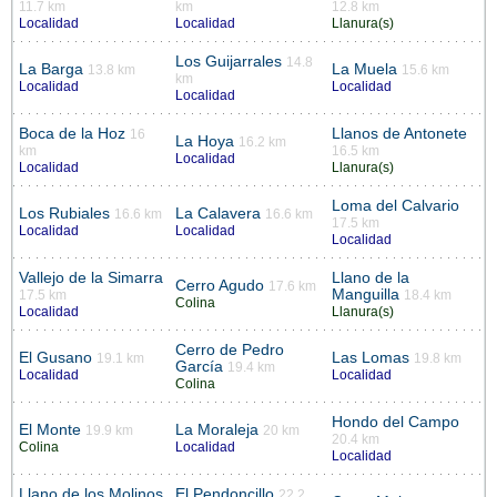
11.7 km
km
12.8 km
Localidad
Localidad
Llanura(s)
Los Guijarrales
14.8
La Barga
La Muela
13.8 km
15.6 km
km
Localidad
Localidad
Localidad
Boca de la Hoz
Llanos de Antonete
16
La Hoya
16.2 km
km
16.5 km
Localidad
Localidad
Llanura(s)
Loma del Calvario
Los Rubiales
La Calavera
16.6 km
16.6 km
17.5 km
Localidad
Localidad
Localidad
Vallejo de la Simarra
Llano de la
Cerro Agudo
17.6 km
Manguilla
17.5 km
18.4 km
Colina
Localidad
Llanura(s)
Cerro de Pedro
El Gusano
Las Lomas
19.1 km
19.8 km
García
19.4 km
Localidad
Localidad
Colina
Hondo del Campo
El Monte
La Moraleja
19.9 km
20 km
20.4 km
Colina
Localidad
Localidad
Llano de los Molinos
El Pendoncillo
22.2