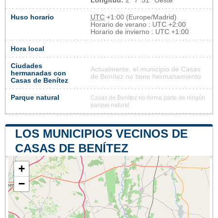
Longitud:
2° 7' 51'' Oeste
Huso horario
UTC
+1:00 (Europe/Madrid)
Horario de verano : UTC +2:00
Horario de invierno : UTC +1:00
Hora local
Ciudades
Actualmente, el municipio de Casas
hermanadas con
de Benítez no tiene hermanamiento
Casas de Benítez
Parque natural
Casas de Benítez no forma parte de ningún
parque natural
LOS MUNICIPIOS VECINOS DE
CASAS DE BENÍTEZ
+
−