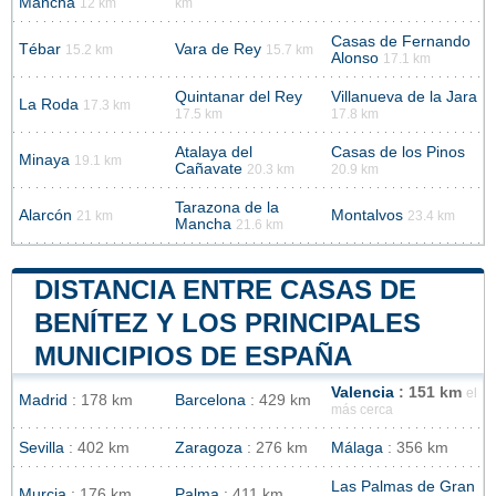
Mancha
12 km
km
Casas de Fernando
Tébar
Vara de Rey
15.2 km
15.7 km
Alonso
17.1 km
Quintanar del Rey
Villanueva de la Jara
La Roda
17.3 km
17.5 km
17.8 km
Atalaya del
Casas de los Pinos
Minaya
19.1 km
Cañavate
20.3 km
20.9 km
Tarazona de la
Alarcón
Montalvos
21 km
23.4 km
Mancha
21.6 km
DISTANCIA ENTRE CASAS DE
BENÍTEZ Y LOS PRINCIPALES
MUNICIPIOS DE ESPAÑA
Valencia
: 151 km
el
Madrid
: 178 km
Barcelona
: 429 km
más cerca
Sevilla
: 402 km
Zaragoza
: 276 km
Málaga
: 356 km
Las Palmas de Gran
Murcia
: 176 km
Palma
: 411 km