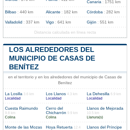
Canaria
: 1751 km
Bilbao
: 440 km
Alicante
: 182 km
Córdoba
: 282 km
Valladolid
: 337 km
Vigo
: 641 km
Gijón
: 551 km
Distancia calculada en línea recta
LOS ALREDEDORES DEL
MUNICIPIO DE CASAS DE
BENÍTEZ
en el territorio y en los alrededores del municipio de Casas de
Benítez
La Losilla
Los Llanos
La Dehesilla
3.6 km
4.3 km
6.9 km
Localidad
Localidad
Localidad
Cuesta Raimundo
Cerro del
Llanos de Mejorada
Chicharrón
9.8 km
9.9 km
10.5 km
Colina
Colina
Llanura(s)
Monte de las Mozas
Hoya Retuerta
Llanos del Príncipe
12.4