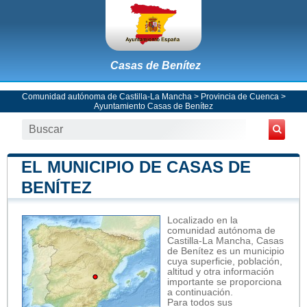
Casas de Benítez
Comunidad autónoma de Castilla-La Mancha
>
Provincia de Cuenca
>
Ayuntamiento Casas de Benítez
EL MUNICIPIO DE CASAS DE
BENÍTEZ
Localizado en la
comunidad autónoma de
Castilla-La Mancha, Casas
de Benítez es un municipio
cuya superficie, población,
altitud y otra información
importante se proporciona
a continuación.
Para todos sus