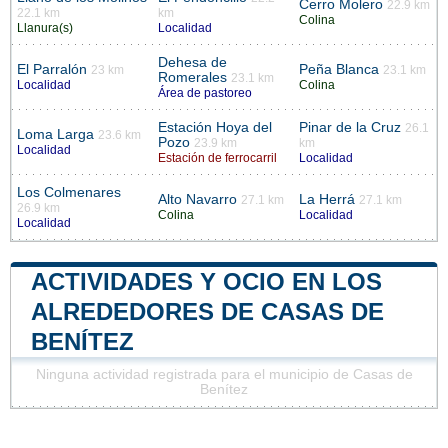
Cerro Molero
22.9 km
22.1 km
km
Colina
Llanura(s)
Localidad
Dehesa de
El Parralón
Peña Blanca
23 km
23.1 km
Romerales
23.1 km
Localidad
Colina
Área de pastoreo
Estación Hoya del
Pinar de la Cruz
26.1
Loma Larga
23.6 km
Pozo
23.9 km
km
Localidad
Estación de ferrocarril
Localidad
Los Colmenares
Alto Navarro
La Herrá
27.1 km
27.1 km
26.9 km
Colina
Localidad
Localidad
ACTIVIDADES Y OCIO EN LOS
ALREDEDORES DE CASAS DE
BENÍTEZ
Ninguna actividad registrada para el municipio de Casas de
Benítez