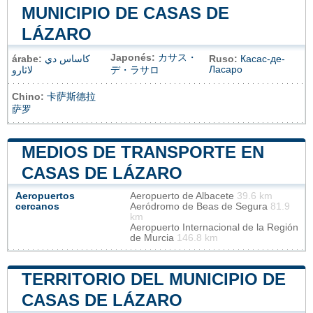
MUNICIPIO DE CASAS DE
LÁZARO
Japonés:
カサス・
árabe:
كاساس دي
Ruso:
Касас-де-
Ласаро
لاثارو
デ・ラサロ
Chino:
卡萨斯德拉
萨罗
MEDIOS DE TRANSPORTE EN
CASAS DE LÁZARO
Aeropuertos
Aeropuerto de Albacete
39.6 km
cercanos
Aeródromo de Beas de Segura
81.9
km
Aeropuerto Internacional de la Región
de Murcia
146.8 km
TERRITORIO DEL MUNICIPIO DE
CASAS DE LÁZARO