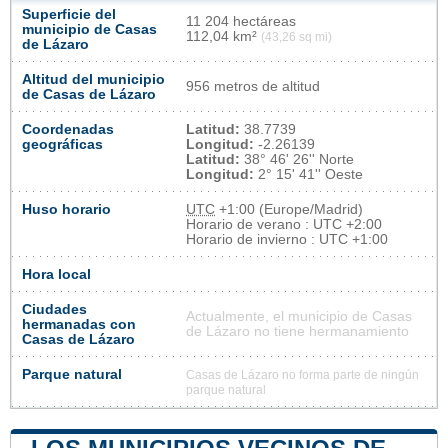
Superficie del
11 204 hectáreas
municipio de Casas
112,04 km²
(43,26 sq mi)
de Lázaro
Altitud del municipio
956 metros de altitud
de Casas de Lázaro
Coordenadas
Latitud:
38.7739
geográficas
Longitud:
-2.26139
Latitud:
38° 46' 26'' Norte
Longitud:
2° 15' 41'' Oeste
Huso horario
UTC
+1:00 (Europe/Madrid)
Horario de verano : UTC +2:00
Horario de invierno : UTC +1:00
Hora local
Ciudades
Actualmente, el municipio de Casas
hermanadas con
de Lázaro no tiene hermanamiento
Casas de Lázaro
Parque natural
Casas de Lázaro no forma parte de ningún
parque natural