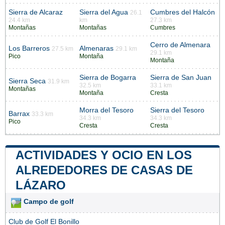
Sierra de Alcaraz
Sierra del Agua
Cumbres del Halcón
26.1
24.4 km
km
27.3 km
Montañas
Montañas
Cumbres
Cerro de Almenara
Los Barreros
Almenaras
27.5 km
29.1 km
29.1 km
Pico
Montaña
Montaña
Sierra de Bogarra
Sierra de San Juan
Sierra Seca
31.9 km
32.5 km
33.1 km
Montañas
Montaña
Cresta
Morra del Tesoro
Sierra del Tesoro
Barrax
33.3 km
34.3 km
34.3 km
Pico
Cresta
Cresta
ACTIVIDADES Y OCIO EN LOS
ALREDEDORES DE CASAS DE
LÁZARO
Campo de golf
Club de Golf El Bonillo