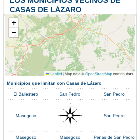
LOS MUNICIPIOS VECINOS DE
CASAS DE LÁZARO
+
−
Leaflet
|
Map data ©
OpenStreetMap
contributors
Municipios que limitan con Casas de Lázaro
El Ballestero
San Pedro
San Pedro
Masegoso
San Pedro
Masegoso
Masegoso
Peñas de San Pedro