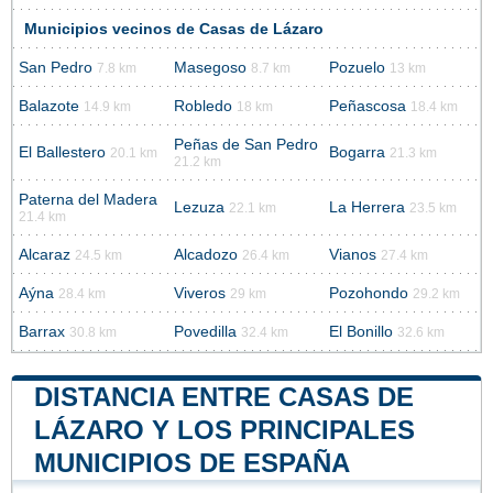
Municipios vecinos de Casas de Lázaro
San Pedro
Masegoso
Pozuelo
7.8 km
8.7 km
13 km
Balazote
Robledo
Peñascosa
14.9 km
18 km
18.4 km
Peñas de San Pedro
El Ballestero
Bogarra
20.1 km
21.3 km
21.2 km
Paterna del Madera
Lezuza
La Herrera
22.1 km
23.5 km
21.4 km
Alcaraz
Alcadozo
Vianos
24.5 km
26.4 km
27.4 km
Aýna
Viveros
Pozohondo
28.4 km
29 km
29.2 km
Barrax
Povedilla
El Bonillo
30.8 km
32.4 km
32.6 km
DISTANCIA ENTRE CASAS DE
LÁZARO Y LOS PRINCIPALES
MUNICIPIOS DE ESPAÑA