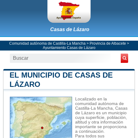
Casas de Lázaro
Comunidad autónoma de Castilla-La Mancha
>
Provincia de Albacete
>
Ayuntamiento Casas de Lázaro
EL MUNICIPIO DE CASAS DE
LÁZARO
Localizado en la
comunidad autónoma de
Castilla-La Mancha, Casas
de Lázaro es un municipio
cuya superficie, población,
altitud y otra información
importante se proporciona
a continuación.
Para todos sus