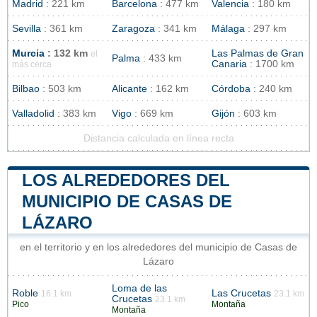
Madrid
: 221 km
Barcelona
: 477 km
Valencia
: 180 km
Sevilla
: 361 km
Zaragoza
: 341 km
Málaga
: 297 km
Murcia
: 132 km
Las Palmas de Gran
el
Palma
: 433 km
Canaria
: 1700 km
más cerca
Bilbao
: 503 km
Alicante
: 162 km
Córdoba
: 240 km
Valladolid
: 383 km
Vigo
: 669 km
Gijón
: 603 km
Distancia calculada en línea recta
LOS ALREDEDORES DEL
MUNICIPIO DE CASAS DE
LÁZARO
en el territorio y en los alrededores del municipio de Casas de
Lázaro
Loma de las
Roble
Las Crucetas
16.1 km
23.1 km
Crucetas
23.1 km
Pico
Montaña
Montaña