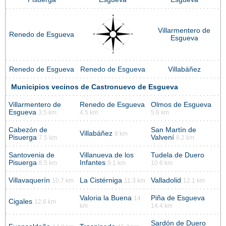
Villarmentero de
Renedo de Esgueva
Esgueva
Renedo de Esgueva
Renedo de Esgueva
Villabáñez
Municipios vecinos de Castronuevo de Esgueva
Villarmentero de
Renedo de Esgueva
Olmos de Esgueva
Esgueva
3.5 km
4.5 km
5.6 km
Cabezón de
San Martín de
Villabáñez
8 km
Pisuerga
Valvení
7.5 km
8.2 km
Santovenia de
Villanueva de los
Tudela de Duero
Pisuerga
Infantes
8.5 km
9.1 km
10.6 km
Villavaquerín
La Cistérniga
Valladolid
10.7 km
11.3 km
12.1 km
Valoria la Buena
Piña de Esgueva
14
Cigales
12.6 km
km
14.4 km
Sardón de Duero