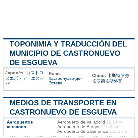
TOPONIMIA Y TRADUCCIÓN DEL
MUNICIPIO DE CASTRONUEVO
DE ESGUEVA
Japonés:
カストロ
Ruso:
Chino:
卡斯特罗努
ヌエボ・デ・エスゲ
Кастронуэво-де-
埃沃德埃斯格瓦
Эсгева
バ
MEDIOS DE TRANSPORTE EN
CASTRONUEVO DE ESGUEVA
Aeropuertos
Aeropuerto de Valladolid
22.1 km
cercanos
Aeropuerto de Burgos
110.3 km
Aeropuerto de Salamanca
111.5 km