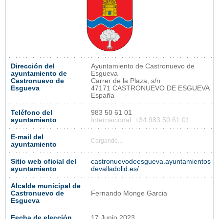
Dirección del
Ayuntamiento de Castronuevo de
ayuntamiento de
Esgueva
Castronuevo de
Carrer de la Plaza, s/n
Esgueva
47171 CASTRONUEVO DE ESGUEVA
España
Teléfono del
983 50 61 01
ayuntamiento
Internacional: +34 983 50 61 01
E-mail del
Cargando...
ayuntamiento
Sitio web oficial del
castronuevodeesgueva.ayuntamientos
ayuntamiento
devalladolid.es/
Alcalde municipal de
Castronuevo de
Fernando Monge Garcia
Esgueva
Fecha de elección
17 Junio 2023