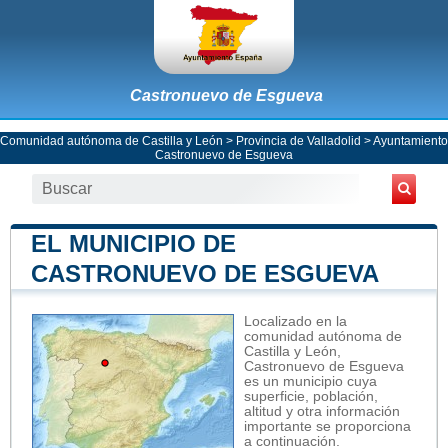
Castronuevo de Esgueva
Comunidad autónoma de Castilla y León
>
Provincia de Valladolid
>
Ayuntamiento
Castronuevo de Esgueva
EL MUNICIPIO DE
CASTRONUEVO DE ESGUEVA
Localizado en la
comunidad autónoma de
Castilla y León,
Castronuevo de Esgueva
es un municipio cuya
superficie, población,
altitud y otra información
importante se proporciona
a continuación.