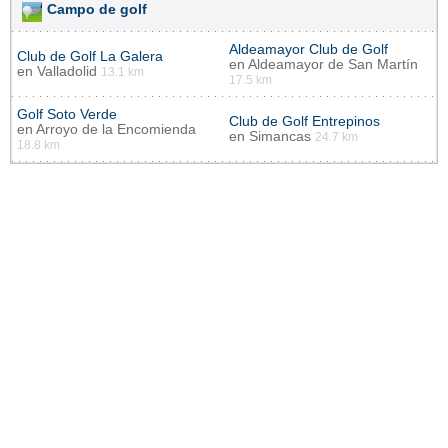
Campo de golf
Aldeamayor Club de Golf
Club de Golf La Galera
en
Aldeamayor de San Martín
en
Valladolid
13.1 km
17.5 km
Golf Soto Verde
Club de Golf Entrepinos
en
Arroyo de la Encomienda
en
Simancas
24.7 km
18.8 km