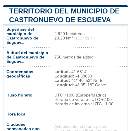
TERRITORIO DEL MUNICIPIO DE
CASTRONUEVO DE ESGUEVA
Superficie del
municipio de
2 920 hectáreas
Castronuevo de
29,20 km²
(11,27 sq mi)
Esgueva
Altitud del municipio
de Castronuevo de
756 metros de altitud
Esgueva
Coordenadas
Latitud:
41.6814
geográficas
Longitud:
-4.58833
Latitud:
41° 40' 53'' Norte
Longitud:
4° 35' 18'' Oeste
Huso horario
UTC
+1:00 (Europe/Madrid)
Horario de verano : UTC +2:00
Horario de invierno : UTC +1:00
Hora local
Ciudades
Actualmente, el municipio de
hermanadas con
Castronuevo de Esgueva no tiene