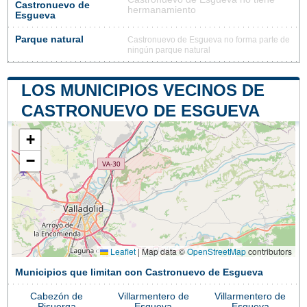
Castronuevo de
hermanamiento
Esgueva
Parque natural
Castronuevo de Esgueva no forma parte de
ningún parque natural
LOS MUNICIPIOS VECINOS DE
CASTRONUEVO DE ESGUEVA
+
−
Leaflet
|
Map data ©
OpenStreetMap
contributors
Municipios que limitan con Castronuevo de Esgueva
Cabezón de
Villarmentero de
Villarmentero de
Pisuerga
Esgueva
Esgueva