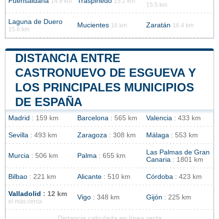
Fuensaldaña
Traspinedo
14.9 km
15.2 km
15.5 km
Laguna de Duero
Mucientes
Zaratán
16 km
16.4 km
15.6 km
DISTANCIA ENTRE
CASTRONUEVO DE ESGUEVA Y
LOS PRINCIPALES MUNICIPIOS
DE ESPAÑA
Madrid
: 159 km
Barcelona
: 565 km
Valencia
: 433 km
Sevilla
: 493 km
Zaragoza
: 308 km
Málaga
: 553 km
Las Palmas de Gran
Murcia
: 506 km
Palma
: 655 km
Canaria
: 1801 km
Bilbao
: 221 km
Alicante
: 510 km
Córdoba
: 423 km
Valladolid
: 12 km
Vigo
: 348 km
Gijón
: 225 km
el más cerca
Distancia calculada en línea recta