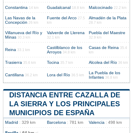
Constantina
Guadalcanal
Malcocinado
14 km
18.8 km
22.2 km
Las Navas de la
Fuente del Arco
Almadén de la Plata
27.5
Concepción
26 km
km
28.7 km
Villanueva del Río y
Valverde de Llerena
Puebla del Maestre
Minas
30.3 km
32.1 km
32.9 km
Castilblanco de los
Casas de Reina
35.4
Reina
33.1 km
Arroyos
34.8 km
km
Trasierra
Tocina
Alcolea del Río
35.6 km
35.7 km
36 km
La Puebla de los
Cantillana
Lora del Río
36.2 km
36.5 km
Infantes
36.8 km
DISTANCIA ENTRE CAZALLA DE
LA SIERRA Y LOS PRINCIPALES
MUNICIPIOS DE ESPAÑA
Madrid
: 329 km
Barcelona
: 781 km
Valencia
: 498 km
Sevilla
: 64 km