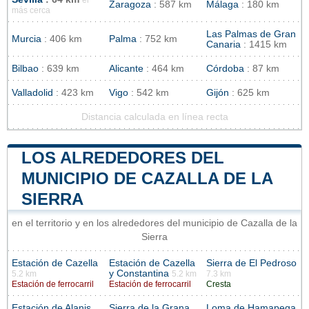
el
Zaragoza
: 587 km
Málaga
: 180 km
más cerca
Las Palmas de Gran
Murcia
: 406 km
Palma
: 752 km
Canaria
: 1415 km
Bilbao
: 639 km
Alicante
: 464 km
Córdoba
: 87 km
Valladolid
: 423 km
Vigo
: 542 km
Gijón
: 625 km
Distancia calculada en línea recta
LOS ALREDEDORES DEL
MUNICIPIO DE CAZALLA DE LA
SIERRA
en el territorio y en los alrededores del municipio de Cazalla de la
Sierra
Estación de Cazella
Estación de Cazella
Sierra de El Pedroso
y Constantina
5.2 km
5.2 km
7.3 km
Estación de ferrocarril
Estación de ferrocarril
Cresta
Estación de Alanis
Sierra de la Grana
Loma de Hamapega