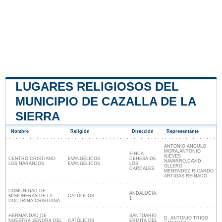
LUGARES RELIGIOSOS DEL
MUNICIPIO DE CAZALLA DE LA
SIERRA
Nombre
Religión
Dirección
Representante
ANTONIO ANGULO
MORA,ANTONIO
FINCA
NIEVES
CENTRO CRISTIANO
EVANGÉLICOS
DEHESA DE
NAVARRO,DAVID
LOS NARANJOS
EVANGÉLICOS
LOS
OLLERO
CARDALES
MENENDEZ,RICARDO
ARTIGAS REINADO
COMUNIDAD DE
ANDALUCIA,
MISIONERAS DE LA
CATÓLICOS
1
DOCTRINA CRISTIANA
HERMANDAD DE
SANTUARIO
D. ANTONIO TRIGO
NUESTRA SEÑORA DEL
CATÓLICOS
ERMITA DEL