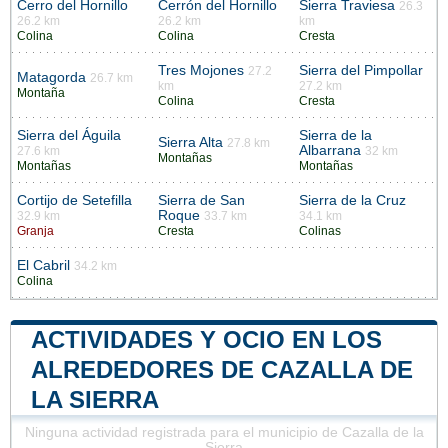
Cerro del Hornillo
Cerrón del Hornillo
Sierra Traviesa
26.3
26.2 km
26.2 km
km
Colina
Colina
Cresta
Tres Mojones
Sierra del Pimpollar
27.2
Matagorda
26.7 km
km
27.2 km
Montaña
Colina
Cresta
Sierra del Águila
Sierra de la
Sierra Alta
27.8 km
Albarrana
27.6 km
32 km
Montañas
Montañas
Montañas
Cortijo de Setefilla
Sierra de San
Sierra de la Cruz
Roque
32.9 km
33.7 km
34.1 km
Granja
Cresta
Colinas
El Cabril
34.2 km
Colina
ACTIVIDADES Y OCIO EN LOS
ALREDEDORES DE CAZALLA DE
LA SIERRA
Ninguna actividad registrada para el municipio de Cazalla de la
Sierra