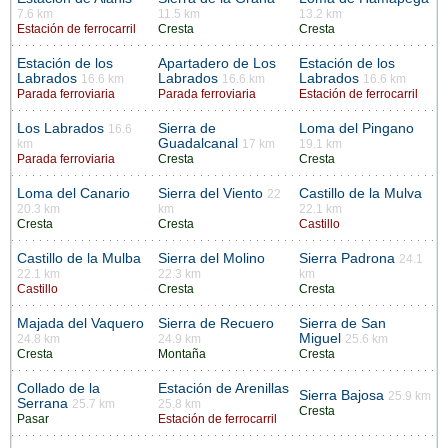
7.6 km
11.5 km
13.2 km
Estación de ferrocarril
Cresta
Cresta
Estación de los
Apartadero de Los
Estación de los
Labrados
Labrados
Labrados
16.6 km
16.6 km
16.6 km
Parada ferroviaria
Parada ferroviaria
Estación de ferrocarril
Los Labrados
Sierra de
Loma del Pingano
16.6
Guadalcanal
km
17 km
19.1 km
Parada ferroviaria
Cresta
Cresta
Loma del Canario
Sierra del Viento
Castillo de la Mulva
22
20.3 km
km
22.1 km
Cresta
Cresta
Castillo
Castillo de la Mulba
Sierra del Molino
Sierra Padrona
24.1
22.1 km
22.3 km
km
Castillo
Cresta
Cresta
Majada del Vaquero
Sierra de Recuero
Sierra de San
Miguel
24.8 km
24.9 km
25.6 km
Cresta
Montaña
Cresta
Collado de la
Estación de Arenillas
Sierra Bajosa
25.9 km
Serrana
25.7 km
25.8 km
Cresta
Pasar
Estación de ferrocarril