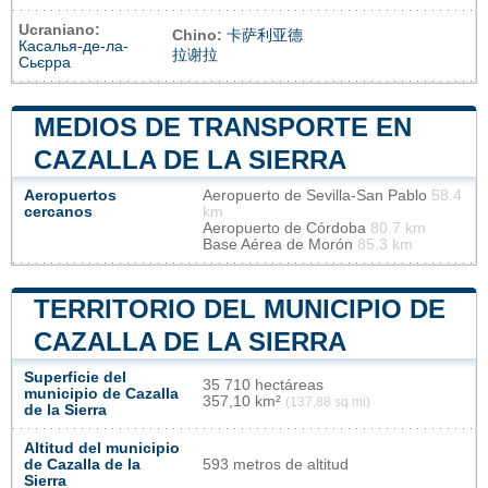
Ucraniano:
Chino:
卡萨利亚德
Касалья-де-ла-
拉谢拉
Сьєрра
MEDIOS DE TRANSPORTE EN
CAZALLA DE LA SIERRA
Aeropuertos
Aeropuerto de Sevilla-San Pablo
58.4
cercanos
km
Aeropuerto de Córdoba
80.7 km
Base Aérea de Morón
85.3 km
TERRITORIO DEL MUNICIPIO DE
CAZALLA DE LA SIERRA
Superficie del
35 710 hectáreas
municipio de Cazalla
357,10 km²
(137,88 sq mi)
de la Sierra
Altitud del municipio
de Cazalla de la
593 metros de altitud
Sierra