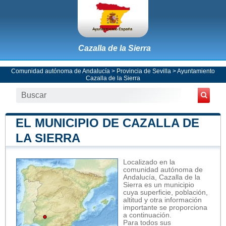
Cazalla de la Sierra
Comunidad autónoma de Andalucía
>
Provincia de Sevilla
>
Ayuntamiento
Cazalla de la Sierra
EL MUNICIPIO DE CAZALLA DE
LA SIERRA
Localizado en la
comunidad autónoma de
Andalucía, Cazalla de la
Sierra es un municipio
cuya superficie, población,
altitud y otra información
importante se proporciona
a continuación.
Para todos sus