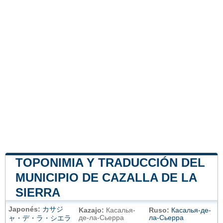
TOPONIMIA Y TRADUCCIÓN DEL
MUNICIPIO DE CAZALLA DE LA
SIERRA
Japonés:
カサジ
Kazajo:
Касалья-
Ruso:
Касалья-де-
де-ла-Сьерра
ла-Сьерра
ャ・デ・ラ・シエラ