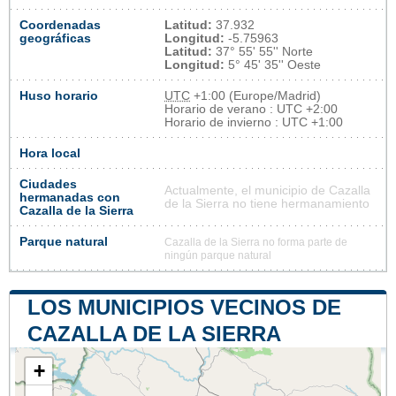
Coordenadas
Latitud:
37.932
geográficas
Longitud:
-5.75963
Latitud:
37° 55' 55'' Norte
Longitud:
5° 45' 35'' Oeste
Huso horario
UTC
+1:00 (Europe/Madrid)
Horario de verano : UTC +2:00
Horario de invierno : UTC +1:00
Hora local
Ciudades
Actualmente, el municipio de Cazalla
hermanadas con
de la Sierra no tiene hermanamiento
Cazalla de la Sierra
Parque natural
Cazalla de la Sierra no forma parte de
ningún parque natural
LOS MUNICIPIOS VECINOS DE
CAZALLA DE LA SIERRA
+