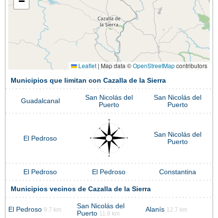
−
Leaflet
|
Map data ©
OpenStreetMap
contributors
Municipios que limitan con Cazalla de la Sierra
San Nicolás del
San Nicolás del
Guadalcanal
Puerto
Puerto
San Nicolás del
El Pedroso
Puerto
El Pedroso
El Pedroso
Constantina
Municipios vecinos de Cazalla de la Sierra
San Nicolás del
El Pedroso
Alanís
9.7 km
12.7 km
Puerto
11.8 km